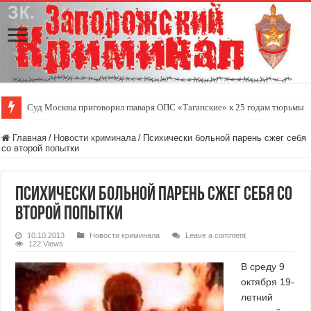
Суд Москвы приговорил главаря ОПС «Таганские» к 25 годам тюрьмы
Главная
/
Новости криминала
/
Психически больной парень сжег себя
со второй попытки
Психически больной парень сжег себя со
второй попытки
10.10.2013
Новости криминала
Leave a comment
122 Views
В среду 9
октября 19-
летний