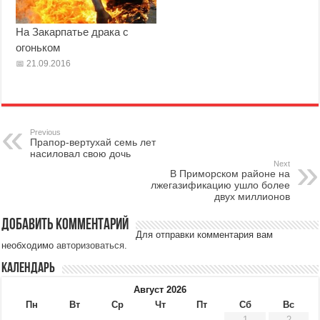
На Закарпатье драка с
огоньком
21.09.2016
Previous
Прапор-вертухай семь лет
насиловал свою дочь
Next
В Приморском районе на
лжегазификацию ушло более
двух миллионов
Добавить комментарий
Для отправки комментария вам
необходимо
авторизоваться
.
Календарь
Август 2026
Пн
Вт
Ср
Чт
Пт
Сб
Вс
1
2