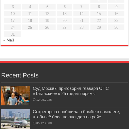
3
4
5
6
7
8
9
10
11
12
13
14
15
16
17
18
19
20
21
22
23
24
25
26
27
28
29
30
31
« Май
Recent Posts
Суд Москвы приговорил главаря ОПС
«Таганские» к 25 годам тюрьмы
12.05.2025
Секретарша сообщила о бомбе в самолете,
чтобы её босс не опоздал на рейс
05.12.2009