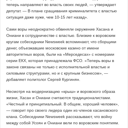
теперь направляют во власть своих людей, — утверждает
депутат. — В плане сращивания криминалитета с властью
ситуация даже хуже, чем 10-15 лет назад».
Сами воры неоднократно обвиняли окружение Хасана и
Ониани в сотрудничестве с властью. Близкие к воровским
кругам собеседники Newsweek вспоминают, что сборщики
денег, объезжавшие московские казино от имени
авторитетных воров, были на «Мерседесах» с номерами
серии ЕКХ, которая принадлежала ФСО. «Теперь воры в
законе связаны не только с исполнительной властью и
силовыми структурами, но и с крупным бизнесом», —
добавляет политолог Сергей Кургинян.
Несмотря на модернизацию «крыш» и воровского образа
жизни, Хасан и Ониани считаются традиционалистами.
«Честный и принципиальный. В общем, хороший человек»,
— говорит про своего лидера один из членов хасановского
клана. Собеседники Newsweek рассказывают, что войну
между собой Усоян и Ониани вели по воровским понятиям.