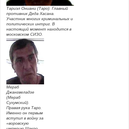
Тариэл Ониани (Таро). Главный
противник Деда Хасана.
Участник многих криминальных и
политических интриг. В
настоящий момент находится в
московском СИЗО.
Мераб
Джангвеладзе
(Мераб
Сухумский).
Правая рука Таро.
Именно он первым
вступил в войну за
«воровскую
империю Шакро