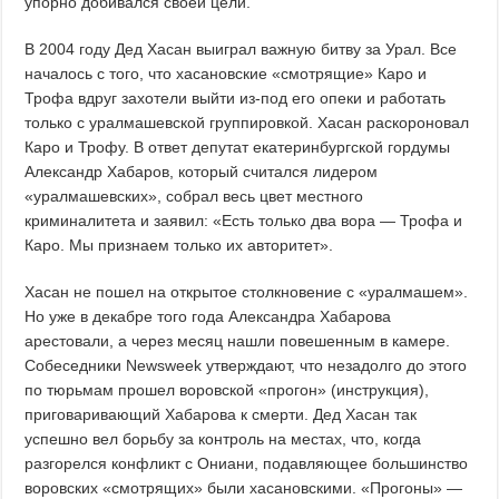
упорно добивался своей цели.
В 2004 году Дед Хасан выиграл важную битву за Урал. Все
началось с того, что хасановские «смотрящие» Каро и
Трофа вдруг захотели выйти из-под его опеки и работать
только с уралмашевской группировкой. Хасан раскороновал
Каро и Трофу. В ответ депутат екатеринбургской гордумы
Александр Хабаров, который считался лидером
«уралмашевских», собрал весь цвет местного
криминалитета и заявил: «Есть только два вора — Трофа и
Каро. Мы признаем только их авторитет».
Хасан не пошел на открытое столкновение с «уралмашем».
Но уже в декабре того года Александра Хабарова
арестовали, а через месяц нашли повешенным в камере.
Собеседники Newsweek утверждают, что незадолго до этого
по тюрьмам прошел воровской «прогон» (инструкция),
приговаривающий Хабарова к смерти. Дед Хасан так
успешно вел борьбу за контроль на местах, что, когда
разгорелся конфликт с Ониани, подавляющее большинство
воровских «смотрящих» были хасановскими. «Прогоны» —