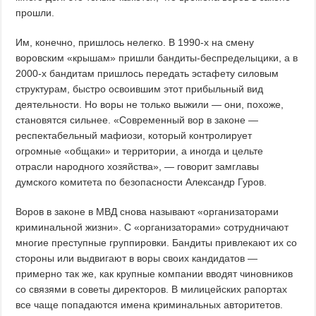
прошли.
Им, конечно, пришлось нелегко. В 1990-х на смену
воровским «крышам» пришли бандиты-беспределыцики, а в
2000-х бандитам пришлось передать эстафету силовым
структурам, быстро освоившим этот прибыльный вид
деятельности. Но воры не только выжили — они, похоже,
становятся сильнее. «Современный вор в законе —
респектабельный мафиози, который контролирует
огромные «общаки» и территории, а иногда и цельте
отрасли народного хозяйства», — говорит замглавы
думского комитета по безопасности Александр Гуров.
Воров в законе в МВД снова называют «организаторами
криминальной жизни». С «организаторами» сотрудничают
многие преступные группировки. Бандиты привлекают их со
стороны или выдвигают в воры своих кандидатов —
примерно так же, как крупные компании вводят чиновников
со связями в советы директоров. В милицейских рапортах
все чаще попадаются имена криминальных авторитетов.