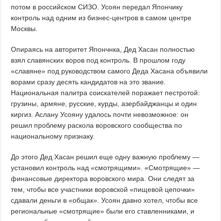
потом в российском СИЗО. Усоян передал Япончику
контроль над одним из бизнес-центров в самом центре
Москвы.
Опираясь на авторитет Япончнка, Дед Хасан полностью
взял славянских воров под контроль. В прошлом году
«славяне» под руководством самого Деда Хасана объявили
ворами сразу десять кандидатов на это звание.
Национальная палитра соискателей поражает пестротой:
грузины, армяне, русские, курды, азербайджанцы и один
киргиз. Аслану Усояну удалось почти невозможное: он
решил проблему раскола воровского сообщества по
национальному признаку.
До этого Дед Хасан решил еще одну важную проблему —
установил контроль над «смотрящими». «Смотрящие» —
финансовые директора воровского мира. Они следят за
тем, чтобы все участники воровской «пищевой цепочки»
сдавали деньги в «общак». Усоян давно хотел, чтобы все
региональные «смотрящие» были его ставленниками, и