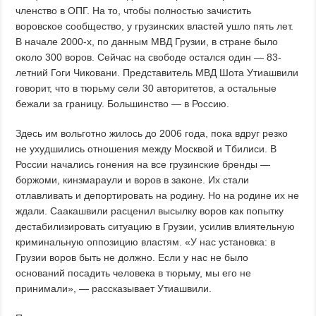
членство в OПГ. На то, чтобы полностью зачистить
воровское сообщество, у грузинских властей ушло пять лет.
В начале 2000-х, по данным МВД Грузии, в стране было
около 300 воров. Сейчас на свободе остался один — 83-
летний Гоги Чиковани. Представитель МВД Шота Утиашвили
говорит, что в тюрьму сели 30 авторитетов, а остальные
бежали за границу. Большинство — в Россию.
Здесь им вольготно жилось до 2006 года, пока вдруг резко
не ухудшились отношения между Москвой и Тбилиси. В
России начались гонения на все грузинские бренды —
боржоми, кинзмараули и воров в законе. Их стали
отлавливать и депортировать на родину. Но на родине их не
ждали. Саакашвили расценил высылку воров как попытку
дестабилизировать ситуацию в Грузии, усилив влиятельную
криминальную оппозицию властям. «У нас установка: в
Грузии воров быть не должно. Если у нас не было
оснований посадить человека в тюрьму, мы его не
принимали», — рассказывает Утиашвили.