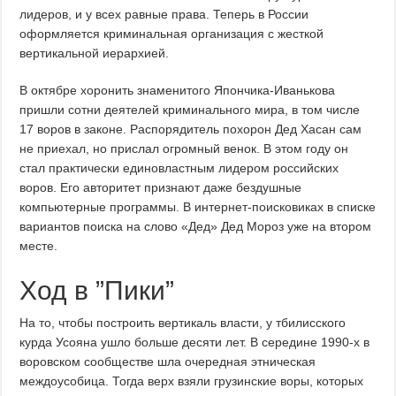
лидеров, и у всех равные права. Теперь в России
оформляется криминальная организация с жесткой
вертикальной иерархией.
В октябре хоронить знаменитого Япончика-Иванькова
пришли сотни деятелей криминального мира, в том числе
17 воров в законе. Распорядитель похорон Дед Хасан сам
не приехал, но прислал огромный венок. В этом году он
стал практически единовластным лидером российских
воров. Его авторитет признают даже бездушные
компьютерные программы. В интернет-поисковиках в списке
вариантов поиска на слово «Дед» Дед Мороз уже на втором
месте.
Ход в ”Пики”
На то, чтобы построить вертикаль власти, у тбилисского
курда Усояна ушло больше десяти лет. В середине 1990-х в
воровском сообществе шла очередная этническая
междоусобица. Тогда верх взяли грузинские воры, которых