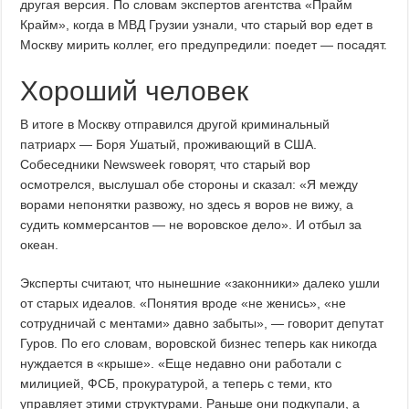
другая версия. По словам экспертов агентства «Прайм
Крайм», когда в МВД Грузии узнали, что старый вор едет в
Москву мирить коллег, его предупредили: поедет — посадят.
Хороший человек
В итоге в Москву отправился другой криминальный
патриарх — Боря Ушатый, проживающий в США.
Собеседники Newsweek говорят, что старый вор
осмотрелся, выслушал обе стороны и сказал: «Я между
ворами непонятки развожу, но здесь я воров не вижу, а
судить коммерсантов — не воровское дело». И отбыл за
океан.
Эксперты считают, что нынешние «законники» далеко ушли
от старых идеалов. «Понятия вроде «не женись», «не
сотрудничай с ментами» давно забыты», — говорит депутат
Гуров. По его словам, воровской бизнес теперь как никогда
нуждается в «крыше». «Еще недавно они работали с
милицией, ФСБ, прокуратурой, а теперь с теми, кто
управляет этими структурами. Раньше они подкупали, а