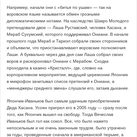
Например, начали они с «битья по ушам» — так на
воровском языке называется обмен грозными
дипломатическими нотами. На наследство Шакро Молодого
претендовали двое — Лаша Руставский, человек Хасана, и
Мераб Сухумский, которого поддерживал Ониани. В начале
прошлого года Мераб и Тариэл собрали своих сторонников
и объявили, что приостанавливают воровские полномочия
Лаши. А буквально через два дня сам Лаша собрал своих
воров и раскороновал Ониани с Мерабом. Сходка
проходила в казино «Кристалл», где, словно на
корпоративном мероприятии, ведущий церемонии Япончик
в микрофон зачитывал список претензий к Ониани, а
«менеджеры среднего звена» слушали его, затаив дыхание.
Япончик-Иваньков был самым удачным приобретением
Деда Хасана. Усоян пригрел его в 2005 году — сразу после
того, как Япончик вышел на свободу. Тогда Вячеслав
Иваньков был гол как сокол. Все, что было нажито
непосильным и не очень законным трудом, было утрачено
за годы, проведенные сначала в американской тюрьме, а