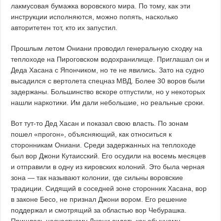
лакмусовая бумажка воровского мира. По тому, как эти
инструкции исполняются, можно попять, насколько
авторитетен тот, кто их запустил.
Прошлым летом Ониани проводил генеральную сходку на
теплоходе на Пироговском водохранилище. Приглашал он и
Деда Хасана с Япончиком, но те не явились. Зато на судно
высадился с вертолета спецназ МВД. Более 30 воров были
задержаны. Большинство вскоре отпустили, но у некоторых
нашли наркотики. Им дали небольшие, но реальные сроки.
Вот тут-то Дед Хасан и показал свою власть. По зонам
пошел «прогон», объясняющий, как относиться к
сторонникам Ониани. Среди задержанных на теплоходе
был вор Джони Кутаисский. Его осудили на восемь месяцев
и отправили в одну из кировских колоний. Это была черная
зона — так называют колонии, где сильны воровские
традиции. Сидящий в соседней зоне сторонник Хасана, вор
в законе Бесо, не признал Джони вором. Его решение
поддержал и смотрящий за областью вор Чебурашка.