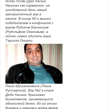
Аслан Усоян (Дед Хасан).
Начинал как карманник, на
сегодняшний день самый
авторитетный вор в
законе. В конце 90-х вышел
победителем в конфликте с
вором Рудиком Бакинским
(Рудольфом Огановым), а
сейчас сумел одолеть вора
Тариэла Ониани.
Лаша Шушанашвили (Лаша
Руставский). Вор №2 в клане
Деда Хасана. Крышевал
бизнесменов, занимающихся
обналичкой денег. Из-за этого
бизнеса и началась война воров.