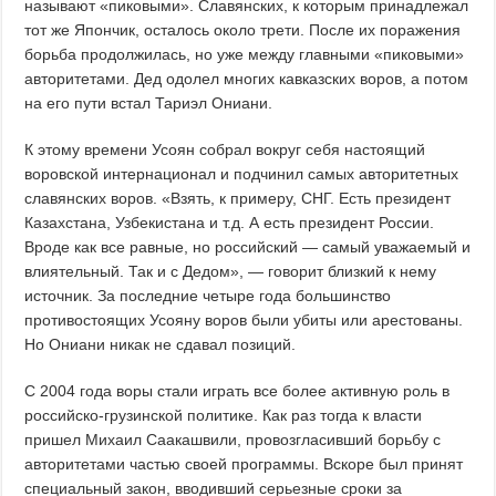
называют «пиковыми». Славянских, к которым принадлежал
тот же Япончик, осталось около трети. После их поражения
борьба продолжилась, но уже между главными «пиковыми»
авторитетами. Дед одолел многих кавказских воров, а потом
на его пути встал Тариэл Ониани.
К этому времени Усоян собрал вокруг себя настоящий
воровской интернационал и подчинил самых авторитетных
славянских воров. «Взять, к примеру, СНГ. Есть президент
Казахстана, Узбекистанa и т.д. А есть президент России.
Вроде как все равные, но российский — самый уважаемый и
влиятельный. Так и с Дедом», — говорит близкий к нему
источник. За последние четыре года большинство
противостоящих Усояну воров были убиты или арестованы.
Но Ониани никак не сдавал позиций.
С 2004 года воры стали играть все более активную роль в
российско-грузинской политике. Как раз тогда к власти
пришел Михаил Саакашвили, провозгласивший борьбу с
авторитетами частью своей программы. Вскоре был принят
специальный закон, вводивший серьезные сроки за