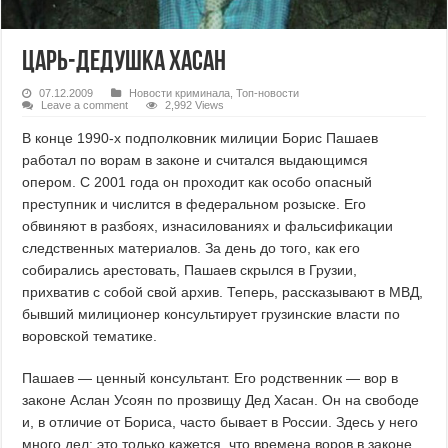
Царь-дедушка Хасан
07.12.2009
Новости криминала
,
Топ-новости
Leave a comment
2,992 Views
В конце 1990-х подполковник милиции Борис Пашаев
работал по ворам в законе и считался выдающимся
опером. С 2001 года он проходит как особо опасный
преступник и числится в федеральном розыске. Его
обвиняют в разбоях, изнасилованиях и фальсификации
следственных материалов. За день до того, как его
собирались арестовать, Пашаев скрылся в Грузии,
прихватив с собой свой архив.
Теперь, рассказывают в МВД,
бывший милиционер консультирует грузинские власти по
воровской тематике.
Пашаев — ценный консультант. Его родственник — вор в
законе Аслан Усоян по прозвищу Дед Хасан. Он на свободе
и, в отличие от Бориса, часто бывает в России. Здесь у него
много дел: это только кажется, что времена воров в законе