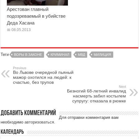
Арестован главный
подозреваемый в убийстве
Деда Хасана
08.05.2013
Теги
ВОРЫ В ЗАКОНЕ
КРИМИНАЛ
МВД
МИЛИЦИЯ
Previous
Во Львове очередной пьяный
мажор охотился на людей: к
счастью, без трупов
Next
Безногий 68-летний инвалид
насмерть забил костылем
супругу: отказала в рюмке
Добавить комментарий
Для отправки комментария вам
необходимо
авторизоваться
.
Календарь