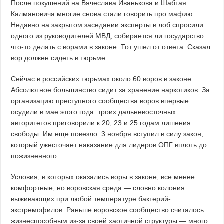
После покушений на Вячеслава Иванькова и Шабтая
Калмановича многие снова стали говорить про мафию.
Недавно на закрытом заседании эксперты в лоб спросили
одного из руководителей МВД, собирается ли государство
что-то делать с ворами в законе. Тот ушел от ответа. Сказал:
вор должен сидеть в тюрьме.
Сейчас в российских тюрьмах около 60 воров в законе.
Абсолютное большинство сидит за хранение наркотиков. За
организацию преступного сообщества воров впервые
осудили в мае этого года: троих дальневосточных
авторитетов приговорили к 20, 23 и 25 годам лишения
свободы. Им еще повезло: 3 ноября вступил в силу закон,
который ужесточает наказание для лидеров ОПГ вплоть до
пожизненного.
Условия, в которых оказались воры в законе, все менее
комфортные, но воровская среда — словно колония
выживающих при любой температуре бактерий-
экстремофилов. Раньше воровское сообщество считалось
жизнеспособным из-за своей хаотичной структуры — много