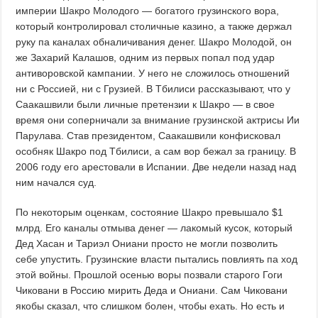
империи Шакро Молодого — богатого грузинского вора,
который контролировал столичные казино, а также держал
руку па каналах обналичивания денег. Шакро Молодой, он
же Захарий Калашов, одним из первых попал под удар
антиворовской кампании. У него не сложилось отношений
ни с Россией, ни с Грузией. В Тбилиси рассказывают, что у
Саакашвили были личные претензии к Шакро — в свое
время они соперничали за внимание грузинской актрисы Ии
Парулава. Став президентом, Саакашвили конфисковал
особняк Шакро под Тбилиси, а сам вор бежал за границу. В
2006 году его арестовали в Испании. Две недели назад над
ним начался суд.
По некоторым оценкам, состояние Шакро превышало $1
млрд. Его каналы отмыва денег — лакомый кусок, который
Дед Хасан и Тариэл Ониани просто не могли позволить
себе упустить. Грузинские власти пытались повлиять па ход
этой войны. Прошлой осенью воры позвали старого Гоги
Чиковани в Россию мирить Деда и Ониани. Сам Чиковани
якобы сказал, что слишком болен, чтобы ехать. Но есть и