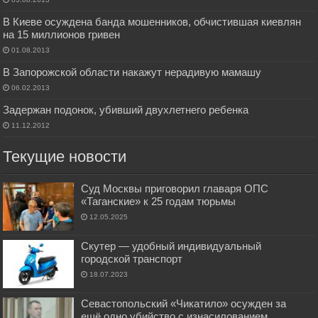
В Киеве осуждена банда мошенников, обчистившая киевлян
на 15 миллионов гривен
01.08.2013
В Запорожской области накажут нерадивую мамашу
06.02.2013
Задержан подонок, убивший двухлетнего ребенка
11.12.2012
Текущие новости
Суд Москвы приговорил главаря ОПС
«Таганские» к 25 годам тюрьмы
12.05.2025
Скутер — удобный индивидуальный
городской транспорт
18.07.2023
Севастопольский «Чикатило» осужден за
ещё одно убийство с изнасилованием