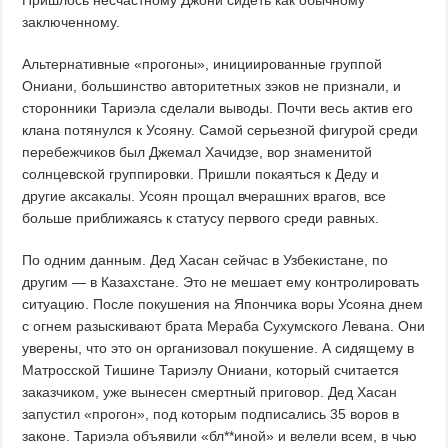
Пришлось несчастному Джони сидеть как обычному
заключенному.
Альтернативные «прогоны», инициированные группой
Ониани, большинство авторитетных зэков не признали, и
сторонники Тариэла сделали выводы. Почти весь актив его
клана потянулся к Усояну. Самой серьезной фигурой среди
перебежчиков был Джемал Хачидзе, вор знаменитой
солнцевской группировки. Пришли покаяться к Деду и
другие аксакалы. Усоян прощал вчерашних врагов, все
больше приближаясь к статусу первого среди равных.
По одним данным. Дед Хасан сейчас в Узбекистане, по
другим — в Казахстане. Это не мешает ему контролировать
ситуацию. После покушения на Япончика воры Усояна днем
с огнем разыскивают брата Мераба Сухумского Левана. Они
уверены, что это он организовал покушение. А сидящему в
Матросской Тишине Тариэлу Ониани, который считается
заказчиком, уже вынесен смертный приговор. Дед Хасан
запустил «прогон», под которым подписались 35 воров в
законе. Тариэла объявили «бл**иной» и велели всем, в чью