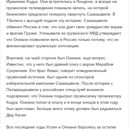
Ираклием Кодуа. Они встретились в Лондоне, а вскоре на
грузинском телевидении показали запись, на которой
бизнесмен предлагал генералу свергнуть Саакашвили. В
Тбилиси с выгодой подали эту историю: Саакашвили
обвинил Россию в том, что она дает свое гражданство ворам
и врагам Грузии. Утиашвили из грузинского МВД утверждает,
что Ониани позволили жить в России только потому, что он
финансировал грузинскую оппозицию.
Впрочем, на чьей стороне был Ониани, еще вопрос.
Известно, что у него был давний союз с вором Мерабом
Сухумским. Его брат Леван, говорит осведомленный
грузинский источник, был одним из спонсоров
избирательной кампании Саакашвили. После истории с
Патаркацишвили у российских спецслужб возникли
подозрения, что Ониани подыграл грузинскому провокатору
Кодуа. Ониани попал в опалу и в конце концов в этом году
был арестован. Больше всего этому должен был радоваться
Дед Хасан.
Все последние годы Усоян и Ониани боролись за остатки