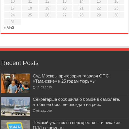
10
11
12
13
14
15
16
17
18
19
20
21
22
23
24
25
26
27
28
29
30
31
« Май
Recent Posts
Суд Москвы приговорил главаря ОПС
«Таганские» к 25 годам тюрьмы
12.05.2025
Секретарша сообщила о бомбе в самолете,
чтобы её босс не опоздал на рейс
05.12.2009
Тёмный участок на перекрестке – и никакие
ПДД не помогут