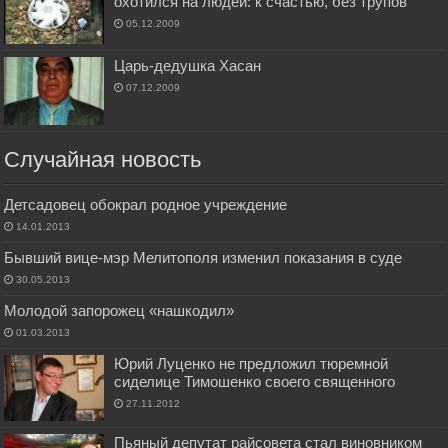
охотился на людей: к счастью, без трупов
05.12.2009
Царь-дедушка Хасан
07.12.2009
Случайная новость
Детсадовец обокрал родное учреждение
14.01.2013
Бывший вице-мэр Мелитополя изменил показания в суде
30.05.2013
Молодой запорожец «нашкодил»
01.03.2013
Юрий Луценко не предложил тюремной
сиделице Тимошенко своего священного
27.11.2012
Пьяный депутат райсовета стал виновником