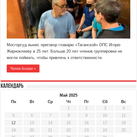
Мосгорсуд вынес приговор главарю «Таганской» ОПС Игорю
Жирноклееву в 25 лет. Больше 20 лет членов группировки не
могли поймать, чтобы привлечь к ответственности.
Читать больше »
Календарь
Май 2025
Пн
Вт
Ср
Чт
Пт
Сб
Вс
1
2
3
4
5
6
7
8
9
10
11
12
13
14
15
16
17
18
19
20
21
22
23
24
25