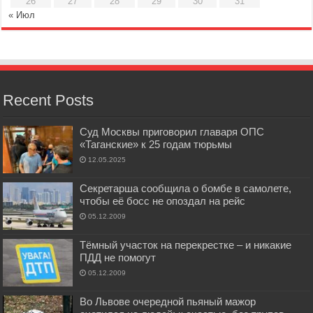
26
27
28
29
30
31
« Июл
Recent Posts
Суд Москвы приговорил главаря ОПС
«Таганские» к 25 годам тюрьмы
12.05.2025
Секретарша сообщила о бомбе в самолете,
чтобы её босс не опоздал на рейс
05.12.2009
Тёмный участок на перекрестке – и никакие
ПДД не помогут
05.12.2009
Во Львове очередной пьяный мажор