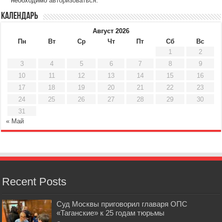
необходимо
авторизоваться
.
Календарь
Август 2026
Пн
Вт
Ср
Чт
Пт
Сб
Вс
1
2
3
4
5
6
7
8
9
10
11
12
13
14
15
16
17
18
19
20
21
22
23
24
25
26
27
28
29
30
31
« Май
Recent Posts
Суд Москвы приговорил главаря ОПС
«Таганские» к 25 годам тюрьмы