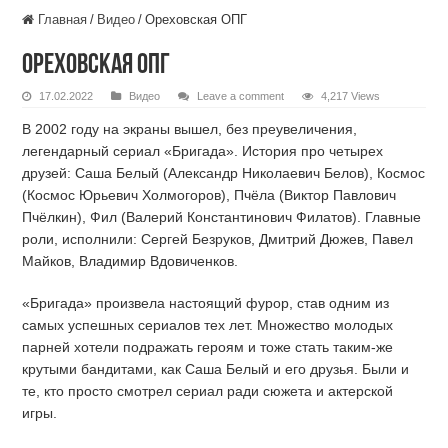
Главная
/
Видео
/
Ореховская ОПГ
Ореховская ОПГ
17.02.2022
Видео
Leave a comment
4,217 Views
В 2002 году на экраны вышел, без преувеличения,
легендарный сериал «Бригада». История про четырех
друзей: Саша Белый (Александр Николаевич Белов), Космос
(Космос Юрьевич Холмогоров), Пчёла (Виктор Павлович
Пчёлкин), Фил (Валерий Константинович Филатов). Главные
роли, исполнили: Сергей Безруков, Дмитрий Дюжев, Павел
Майков, Владимир Вдовиченков.
«Бригада» произвела настоящий фурор, став одним из
самых успешных сериалов тех лет. Множество молодых
парней хотели подражать героям и тоже стать таким-же
крутыми бандитами, как Саша Белый и его друзья. Были и
те, кто просто смотрел сериал ради сюжета и актерской
игры.