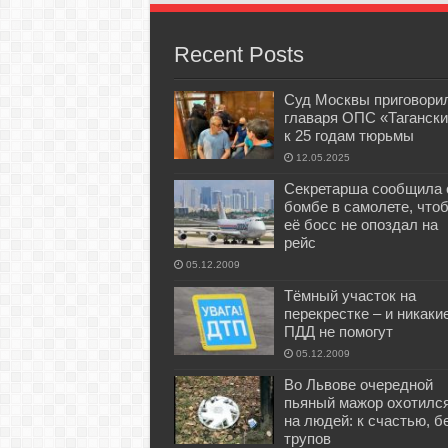
Recent Posts
Суд Москвы приговори
главаря ОПС «Тагански
к 25 годам тюрьмы
12.05.2025
Секретарша сообщила 
бомбе в самолете, что
её босс не опоздал на
рейс
05.12.2009
Тёмный участок на
перекрестке – и никаки
ПДД не помогут
05.12.2009
Во Львове очередной
пьяный мажор охотилс
на людей: к счастью, б
трупов