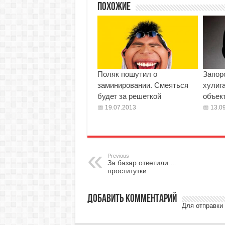
Похожие
Поляк пошутил о
Запор
заминировании. Смеяться
хулиг
будет за решеткой
объек
19.07.2013
13.09
Previous
За базар ответили …
проститутки
Добавить комментарий
Для отправки