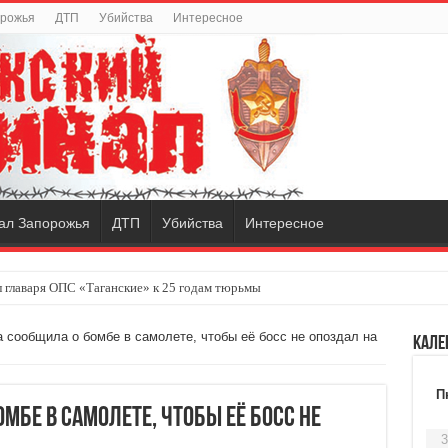
орожья
ДТП
Убийства
Интересное
ал Запорожья
ДТП
Убийства
Интересное
 главаря ОПС «Таганские» к 25 годам тюрьмы
 сообщила о бомбе в самолете, чтобы её босс не опоздал на
Кале
П
мбе в самолете, чтобы её босс не
3