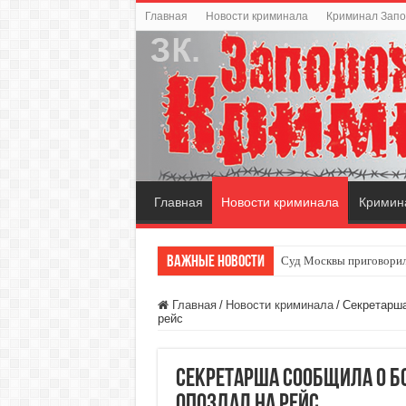
Главная
Новости криминала
Криминал Зап
Главная
Новости криминала
Кримин
Важные новости
Суд Москвы приговорил
Главная
/
Новости криминала
/
Секретарша
рейс
Секретарша сообщила о бо
опоздал на рейс