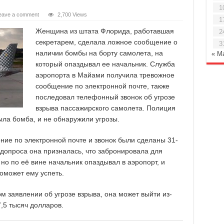
1
eave a comment
2,700 Views
1
Женщина из штата Флорида, работавшая
2
секретарем, сделала ложное сообщение о
3
наличии бомбы на борту самолета, на
« М
который опаздывал ее начальник. Служба
аэропорта в Майами получила тревожное
сообщение по электронной почте, также
последовал телефонный звонок об угрозе
взрыва пассажирского самолета. Полиция
ыла бомба, и не обнаружили угрозы.
ие по электронной почте и звонок были сделаны 31-
 допроса она призналась, что забронировала для
 но по её вине начальник опаздывал в аэропорт, и
оможет ему успеть.
 заявлении об угрозе взрыва, она может выйти из-
7,5 тысяч долларов.