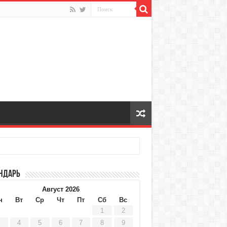
ндарь
Август 2026
н
Вт
Ср
Чт
Пт
Сб
Вс
1
2
4
5
6
7
8
9