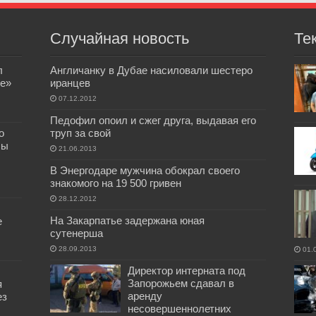
Случайная новость
Те
л
Англичанку в Дубае насиловали шестеро
е»
иранцев
07.12.2012
Педофил опоил и сжег друга, выдавая его
о
труп за свой
бы
21.06.2013
В Энергодаре мужчина обокрал своего
знакомого на 19 500 гривен
28.12.2012
На Закарпатье задержана юная
е
сутенерша
28.09.2013
01.
Директор интерната под
Запорожьем сдавал в
я
аренду
ез
несовершеннолетних