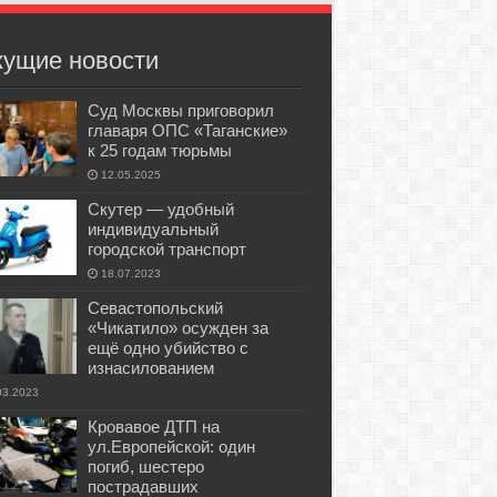
кущие новости
Суд Москвы приговорил
главаря ОПС «Таганские»
к 25 годам тюрьмы
12.05.2025
Скутер — удобный
индивидуальный
городской транспорт
18.07.2023
Севастопольский
«Чикатило» осужден за
ещё одно убийство с
изнасилованием
03.2023
Кровавое ДТП на
ул.Европейской: один
погиб, шестеро
пострадавших