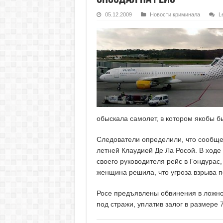
05.12.2009
Новости криминала
L
обыскала самолет, в котором якобы б
Следователи определили, что сообщен
летней Клаудией Де Ла Росой. В ходе
своего руководителя рейс в Гондурас,
женщина решила, что угроза взрыва п
Росе предъявлены обвинения в ложном
под стражи, уплатив залог в размере 