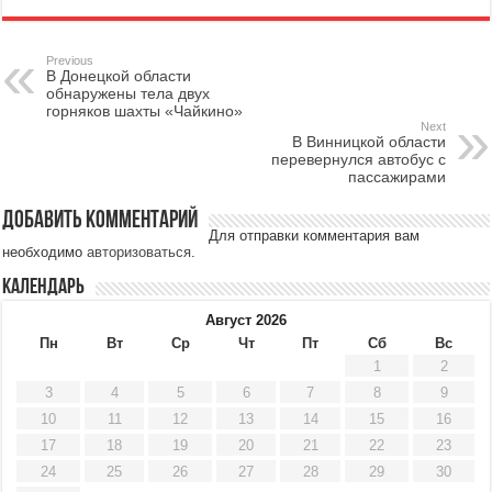
Previous
В Донецкой области
обнаружены тела двух
горняков шахты «Чайкино»
Next
В Винницкой области
перевернулся автобус с
пассажирами
Добавить комментарий
Для отправки комментария вам
необходимо
авторизоваться
.
Календарь
Август 2026
Пн
Вт
Ср
Чт
Пт
Сб
Вс
1
2
3
4
5
6
7
8
9
10
11
12
13
14
15
16
17
18
19
20
21
22
23
24
25
26
27
28
29
30