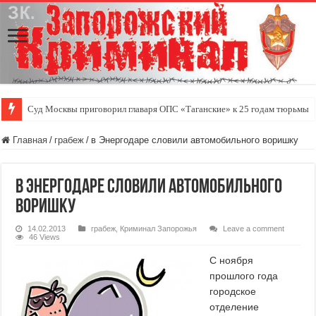
Суд Москвы приговорил главаря ОПС «Таганские» к 25 годам тюрьмы
Главная
/
грабеж
/
в Энергодаре словили автомобильного воришку
в Энергодаре словили автомобильного
воришку
14.02.2013
грабеж
,
Криминал Запорожья
Leave a comment
46 Views
С ноября
прошлого года
городское
отделение