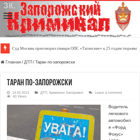
Суд Москвы приговорил главаря ОПС «Таганские» к 25 годам тюрьмы
Главная
/
ДТП
/
Таран по-запорожски
Таран по-запорожски
14.02.2013
ДТП
,
Криминал Запорожья
Leave a comment
60 Views
Водитель
легкового
автомобил
я «Форд
Фокус»