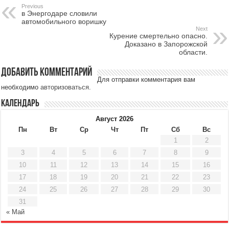
Previous
в Энергодаре словили
автомобильного воришку
Next
Курение смертельно опасно.
Доказано в Запорожской
области.
Добавить комментарий
Для отправки комментария вам
необходимо
авторизоваться
.
Календарь
Август 2026
Пн
Вт
Ср
Чт
Пт
Сб
Вс
1
2
3
4
5
6
7
8
9
10
11
12
13
14
15
16
17
18
19
20
21
22
23
24
25
26
27
28
29
30
31
« Май