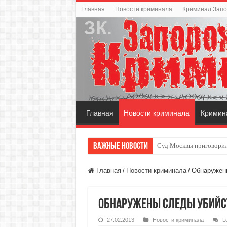
Главная
Новости криминала
Криминал Зап
Главная
Новости криминала
Кримин
Важные новости
Суд Москвы приговорил
Скутер — удобный инди
Главная
/
Новости криминала
/
Обнаружены
Обнаружены следы убийст
27.02.2013
Новости криминала
L