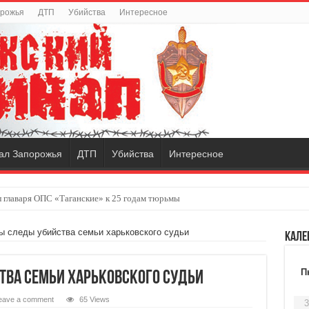
орожья
ДТП
Убийства
Интересное
ал Запорожья
ДТП
Убийства
Интересное
 главаря ОПС «Таганские» к 25 годам тюрьмы
видуальный городской транспорт
 следы убийства семьи харьковского судьи
Кале
П
ва семьи харьковского судьи
eave a comment
65 Views
3