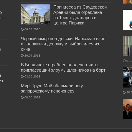
Принцесса из Саудовской
о
Аравии была ограблена
бы
на 1 млн. долларов в
центре Парижа
06.08.2016
Черный юмор по-одесски. Наркомае взял
в заложники девочку и выбросился из
е
окна
20.07.2013
01.
В Бердянске ограблен владелец яхты,
пригласивший злоумышленников на борт
я
03.09.2013
ез
Мир, Труд, Май обломали ногу
запорожскому пенсионеру
28.
08.05.2013