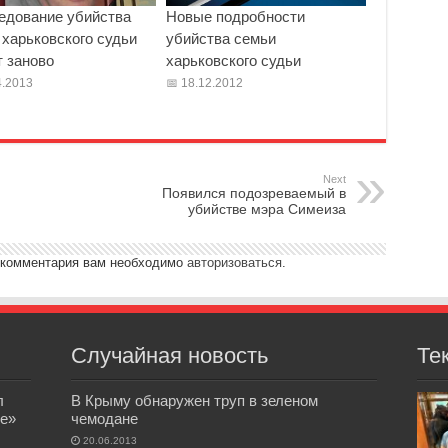
едование убийства
Новые подробности
 харьковского судьи
убийства семьи
т заново
харьковского судьи
.2013
18.12.2012
Next
Появился подозреваемый в
убийстве мэра Симеиза
 комментария вам необходимо
авторизоваться
.
Случайная новость
Те
л
В Крыму обнаружен труп в зеленом
е»
чемодане
20.06.2013