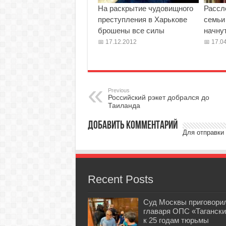
На раскрытие чудовищного
Рассл
преступления в Харькове
семьи
брошены все силы
начну
17.12.2012
17.04
Previous
Российский рэкет добрался до
Таиланда
Добавить комментарий
Для отправки
Recent Posts
Суд Москвы приговори
главаря ОПС «Тагански
к 25 годам тюрьмы