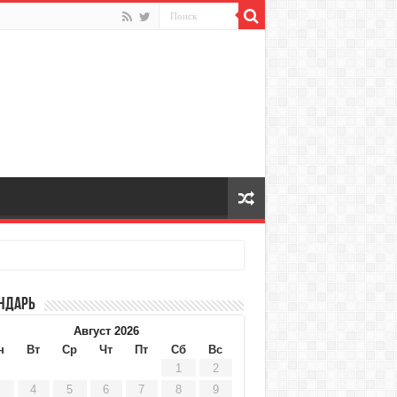
ндарь
Август 2026
н
Вт
Ср
Чт
Пт
Сб
Вс
1
2
4
5
6
7
8
9