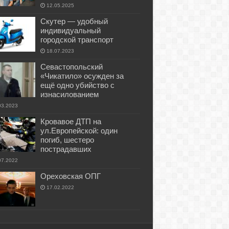
12.05.2025
Скутер — удобный
индивидуальный
городской транспорт
18.07.2023
Севастопольский
«Чикатило» осужден за
ещё одно убийство с
изнасилованием
03.2023
Кровавое ДТП на
ул.Европейской: один
погиб, шестеро
пострадавших
07.2022
Ореховская ОПГ
17.02.2022