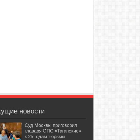
кущие новости
Суд Москвы приговорил
главаря ОПС «Таганские»
к 25 годам тюрьмы