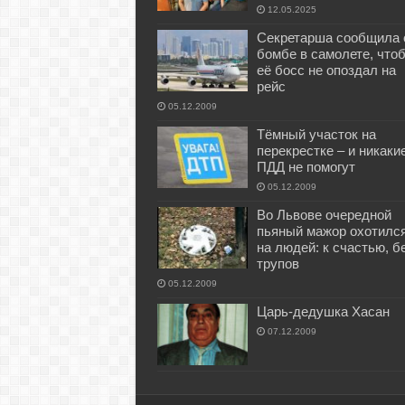
12.05.2025
Секретарша сообщила 
бомбе в самолете, что
её босс не опоздал на
рейс
05.12.2009
Тёмный участок на
перекрестке – и никаки
ПДД не помогут
05.12.2009
Во Львове очередной
пьяный мажор охотилс
на людей: к счастью, б
трупов
05.12.2009
Царь-дедушка Хасан
07.12.2009