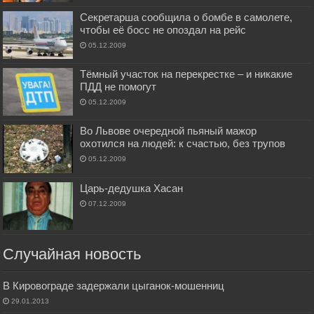
Секретарша сообщила о бомбе в самолете,
чтобы её босс не опоздал на рейс
05.12.2009
Тёмный участок на перекрестке – и никакие
ПДД не помогут
05.12.2009
Во Львове очередной пьяный мажор
охотился на людей: к счастью, без трупов
05.12.2009
Царь-дедушка Хасан
07.12.2009
Случайная новость
В Кировограде задержали цыганок-мошенниц
29.01.2013