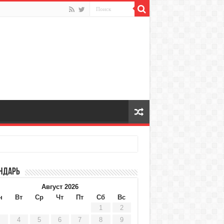
ндарь
Август 2026
н
Вт
Ср
Чт
Пт
Сб
Вс
1
2
4
5
6
7
8
9