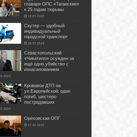
главаря ОПС «Таганские»
к 25 годам тюрьмы
12.05.2025
Скутер — удобный
индивидуальный
городской транспорт
18.07.2023
Севастопольский
«Чикатило» осужден за
ещё одно убийство с
изнасилованием
03.2023
Кровавое ДТП на
ул.Европейской: один
погиб, шестеро
пострадавших
07.2022
Ореховская ОПГ
17.02.2022