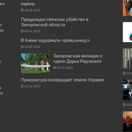
е»
парень
19.09.2013
Предрождественское убийство в
о
Запорожской области
бы
08.01.2013
В Киеве задержали «домушницу»
29.05.2013
Запорожская милиция о
«деле Дарьи Радченко»
е
23.07.2013
01.
Прокуратура возвращает землю Украине
23.11.2012
я
ез
28.