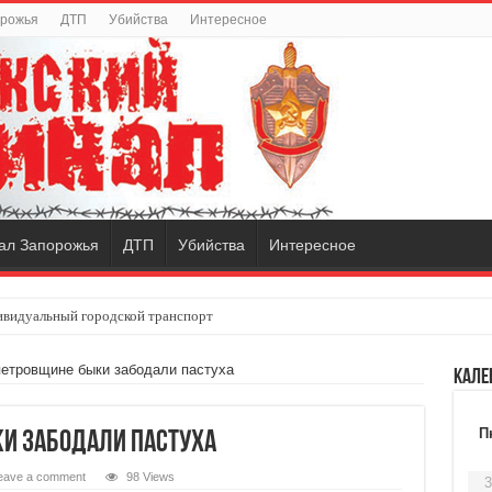
орожья
ДТП
Убийства
Интересное
ал Запорожья
ДТП
Убийства
Интересное
видуальный городской транспорт
етровщине быки забодали пастуха
Кале
П
и забодали пастуха
eave a comment
98 Views
3