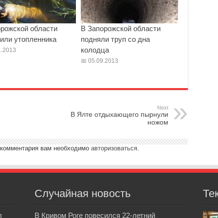
орожской области
В Запорожской области
или утопленника
подняли труп со дна
колодца
.2013
05.09.2013
Next
В Ялте отдыхающего пырнули
ножом
 комментария вам необходимо
авторизоваться
.
Случайная новость
Те
л
В Кривом Роге повесился 22-летний