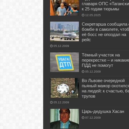
главаря ОПС «Тагански
к 25 годам тюрьмы
12.05.2025
Секретарша сообщила 
бомбе в самолете, что
её босс не опоздал на
рейс
05.12.2009
Тёмный участок на
перекрестке – и никаки
ПДД не помогут
05.12.2009
Во Львове очередной
пьяный мажор охотилс
на людей: к счастью, б
трупов
05.12.2009
Царь-дедушка Хасан
07.12.2009