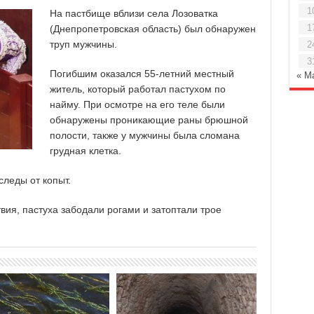
1
На пастбище вблизи села Лозоватка
1
(Днепропетровская область) был обнаружен
труп мужчины.
2
3
Погибшим оказался 55-летний местный
« М
житель, который работал пастухом по
найму. При осмотре на его теле были
обнаружены проникающие раны брюшной
полости, также у мужчины была сломана
грудная клетка.
леды от копыт.
ия, пастуха забодали рогами и затоптали трое