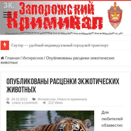
Скутер — удобный индивидуальный городской транспорт
Главная
/
Интересное
/
Опубликованы расценки экжотических
животных
Опубликованы расценки экжотических
животных
24.12.2012
Интересное
,
Новости криминала
Leave a comment
212 Views
Для
любителей
обзавестис