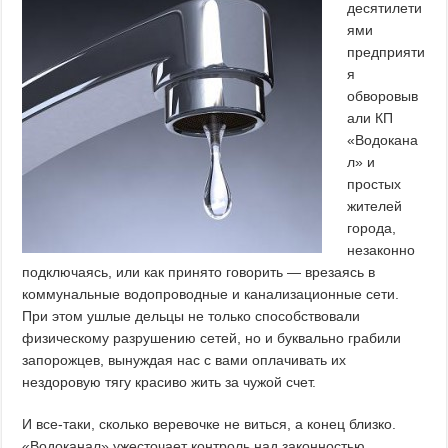
десятилети
ями
предприяти
я
обворовыв
али КП
«Водокана
л» и
простых
жителей
города,
незаконно
подключаясь, или как принято говорить — врезаясь в
коммунальные водопроводные и канализационные сети.
При этом ушлые дельцы не только способствовали
физическому разрушению сетей, но и буквально грабили
запорожцев, вынуждая нас с вами оплачивать их
нездоровую тягу красиво жить за чужой счет.
И все-таки, сколько веревочке не виться, а конец близко.
«Водоканал» ужесточает контроль над законностью