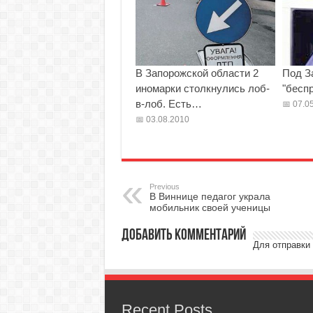
В Запорожской области 2
Под З
иномарки столкнулись лоб-
"бесп
в-лоб. Есть…
07.05
03.08.2010
Previous
В Виннице педагог украла
мобильник своей ученицы
Добавить комментарий
Для отправки
Recent Posts