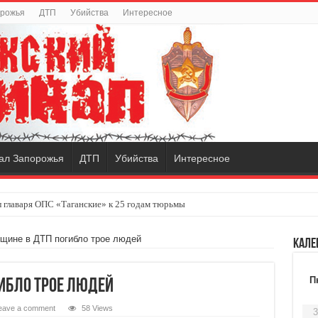
орожья
ДТП
Убийства
Интересное
ал Запорожья
ДТП
Убийства
Интересное
 главаря ОПС «Таганские» к 25 годам тюрьмы
щине в ДТП погибло трое людей
Кале
П
гибло трое людей
eave a comment
58 Views
3