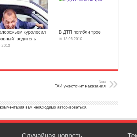
апорожьем куролесил
В ДТП погибли трое
равный" водитель
18.06.2010
.2013
Next
ГАИ ужесточит наказания
 комментария вам необходимо
авторизоваться
.
Случайная новость
Те