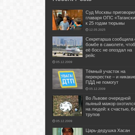
Суд Москвы приговори
главаря ОПС «Тагански
к 25 годам тюрьмы
12.05.2025
Секретарша сообщила 
бомбе в самолете, что
её босс не опоздал на
рейс
05.12.2009
Тёмный участок на
перекрестке – и никаки
ПДД не помогут
05.12.2009
Во Львове очередной
пьяный мажор охотилс
на людей: к счастью, б
трупов
05.12.2009
Царь-дедушка Хасан