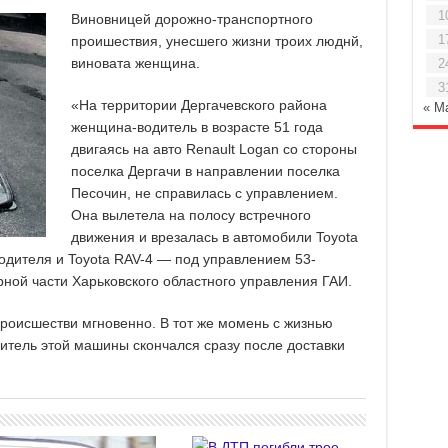
1
Виновницей дорожно-транспортного
1
проишествия, унесшего жизни троих люднй,
виновата женщина.
2
3
«На территории Дергачевского района
« М
женщина-водитель в возрасте 51 года
двигаясь на авто Renault Logan со стороны
поселка Дергачи в направлении поселка
Песочин, не справилась с управлением.
Она вылетела на полосу встречного
движения и врезалась в автомобили Toyota
водителя и Toyota RAV-4 — под управлением 53-
рной части Харьковского областного управления ГАИ.
роисшестви мгновенно. В тот же момень с жизнью
итель этой машины скончался сразу после доставки