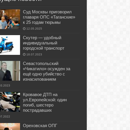
Суд Москвы приговорил
главаря ОПС «Таганские»
к 25 годам тюрьмы
12.05.2025
Скутер — удобный
индивидуальный
городской транспорт
18.07.2023
Севастопольский
«Чикатило» осужден за
ещё одно убийство с
изнасилованием
03.2023
Кровавое ДТП на
ул.Европейской: один
погиб, шестеро
пострадавших
07.2022
Ореховская ОПГ