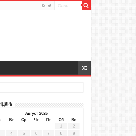
ндарь
Август 2026
н
Вт
Ср
Чт
Пт
Сб
Вс
1
2
4
5
6
7
8
9