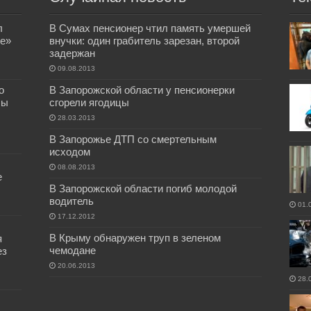
л
В Сумах пенсионер чтил память умершей
е»
внучки: один грабитель зарезан, второй
задержан
09.08.2013
о
В Запорожской области у пенсионерки
бы
сгорели ягодицы
28.03.2013
В Запорожье ДТП со смертельным
исходом
08.08.2013
е
В Запорожской области погиб молодой
водитель
01.
17.12.2012
В Крыму обнаружен труп в зеленом
я
чемодане
ез
20.06.2013
28.