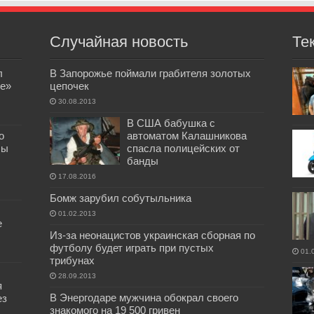
Случайная новость
Те
л
В Запорожье поймали грабителя золотых
е»
цепочек
30.08.2013
В США бабушка с
о
автоматом Калашникова
бы
спасла полицейских от
банды
17.08.2016
Бомж зарубил собутыльника
01.02.2013
е
Из-за неонацистов украинская сборная по
футболу будет играть при пустых
01.
трибунах
28.09.2013
я
В Энергодаре мужчина обокрал своего
ез
знакомого на 19 500 гривен