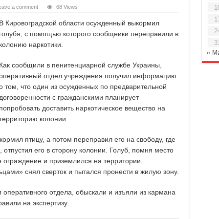
eave a comment
68 Views
1
1
В Кировоградской области осужденный выкормил
2
голубя, с помощью которого сообщники переправили в
3
колонию наркотики.
« М
Как сообщили в пенитенциарной службе Украины,
оперативный отдел учреждения получил информацию
о том, что один из осужденных по предварительной
договоренности с гражданскими планирует
попробовать доставить наркотическое вещество на
территорию колонии.
ормил птицу, а потом переправил его на свободу, где
, отпустил его в сторону колонии. Голуб, помня место
е ограждение и приземлился на территории
цами» снял сверток и пытался пронести в жилую зону.
и оперативного отдела, обыскали и изъяли из кармана
авили на экспертизу.