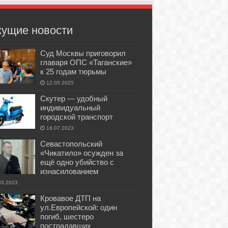
кущие новости
Суд Москвы приговорил
главаря ОПС «Таганские»
к 25 годам тюрьмы
12.05.2025
Скутер — удобный
индивидуальный
городской транспорт
18.07.2023
Севастопольский
«Чикатило» осужден за
ещё одно убийство с
изнасилованием
03.2023
Кровавое ДТП на
ул.Европейской: один
погиб, шестеро
пострадавших