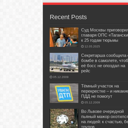
Recent Posts
Суд Москвы приговори
главаря ОПС «Тагански
к 25 годам тюрьмы
12.05.2025
Секретарша сообщила 
бомбе в самолете, что
её босс не опоздал на
рейс
05.12.2009
Тёмный участок на
перекрестке – и никаки
ПДД не помогут
05.12.2009
Во Львове очередной
пьяный мажор охотилс
на людей: к счастью, б
трупов