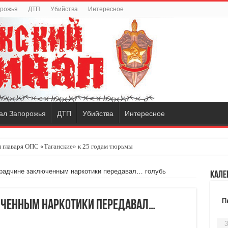
орожья
ДТП
Убийства
Интересное
ал Запорожья
ДТП
Убийства
Интересное
 главаря ОПС «Таганские» к 25 годам тюрьмы
радчине заключенным наркотики передавал… голубь
Кале
П
юченным наркотики передавал…
3