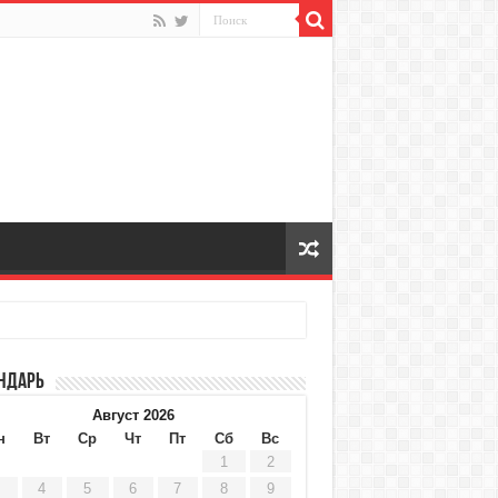
ндарь
Август 2026
н
Вт
Ср
Чт
Пт
Сб
Вс
1
2
4
5
6
7
8
9