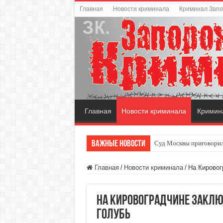
Главная
Новости криминала
Криминал Зап
Главная
Новости криминала
Кримин
Важные новости
Суд Москвы приговорил
Главная
/
Новости криминала
/
На Кировог
На Кировоградчине закл
голубь