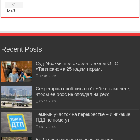
31
« Май
Recent Posts
Суд Москвы приговорил главаря ОПС
«Таганские» к 25 годам тюрьмы
12.05.2025
Секретарша сообщила о бомбе в самолете,
чтобы её босс не опоздал на рейс
05.12.2009
Тёмный участок на перекрестке – и никакие
ПДД не помогут
05.12.2009
Во Львове очередной пьяный мажор