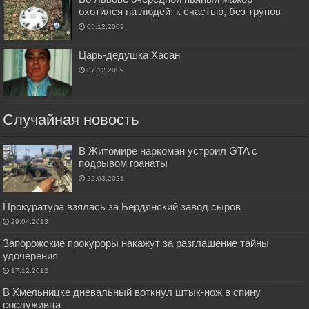
охотился на людей: к счастью, без трупов
05.12.2009
Царь-дедушка Хасан
07.12.2009
Случайная новость
В Житомире наркоман устроил GTA с
подрывом гранаты
22.03.2021
Прокуратура взялась за Бердянский завод сыров
29.04.2013
Запорожские прокуроры накажут за разглашение тайны
удочерения
17.12.2012
В Хмельницке дневальный воткнул штык-нож в спину
сослуживца