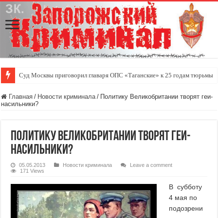
Суд Москвы приговорил главаря ОПС «Таганские» к 25 годам тюрьмы
Главная
/
Новости криминала
/
Политику Великобритании творят геи-
насильники?
Политику Великобритании творят геи-
насильники?
05.05.2013
Новости криминала
Leave a comment
171 Views
В субботу
4 мая по
подозрени