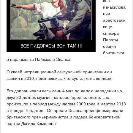
ю в
изнасилова
нии
арестовали
вице-
спикера
Палаты
общин
британског
о парламента Найджела Эванса.
О своей нетрадиционной сексуальной ориентации он
заявил в 2010, признавшись, что «устал жить во лжи».
Его допрашивали весь день 4 мая по делу о нападении на
двух 20-летних мужчин, которое, предположительно,
произошло в период между июлем 2009 года и мартом 2013
в городе Пендлтон. Об аресте Эванса проинформировали
британского премьер-министра и лидера Консервативной
партии Дэвида Кэмерона.