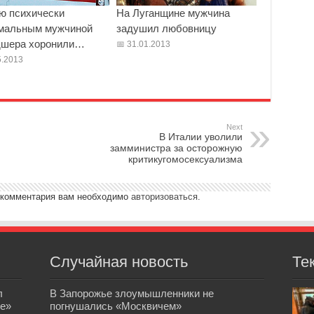
ю психически
На Луганщине мужчина
мальным мужчиной
задушил любовницу
шера хоронили…
31.01.2013
.2013
Next
В Италии уволили
замминистра за осторожную
критикугомосексуализма
 комментария вам необходимо
авторизоваться
.
Случайная новость
Те
л
В Запорожье злоумышленники не
е»
погнушались «Москвичем»