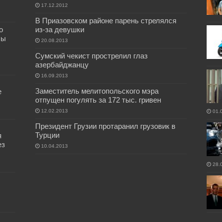
17.12.2012
В Приазовском районе парень стрелялся
о
из-за девушки
бы
20.08.2013
Сумский чекист прострелил глаз
азербайджанцу
16.09.2013
Заместитель мелитопольского мэра
е
отпущен погулять за 172 тыс. гривен
12.02.2013
01.
Президент Грузии протаранил грузовик в
Турции
я
ез
10.04.2013
28.