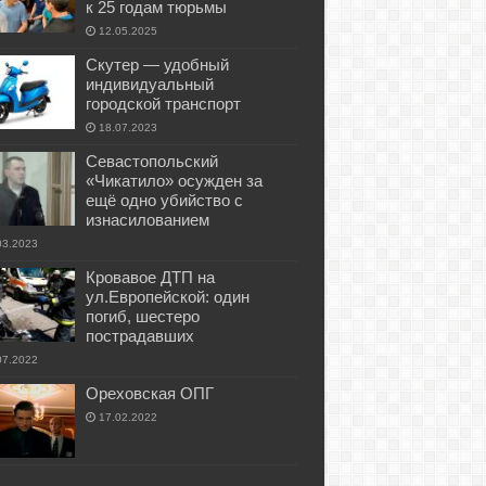
к 25 годам тюрьмы
12.05.2025
Скутер — удобный
индивидуальный
городской транспорт
18.07.2023
Севастопольский
«Чикатило» осужден за
ещё одно убийство с
изнасилованием
03.2023
Кровавое ДТП на
ул.Европейской: один
погиб, шестеро
пострадавших
07.2022
Ореховская ОПГ
17.02.2022