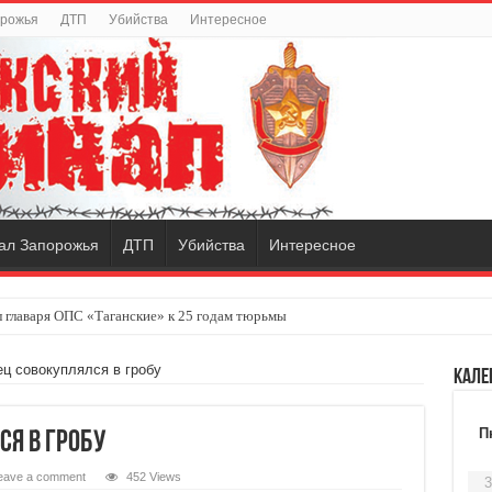
орожья
ДТП
Убийства
Интересное
ал Запорожья
ДТП
Убийства
Интересное
 главаря ОПС «Таганские» к 25 годам тюрьмы
ц совокуплялся в гробу
Кале
П
я в гробу
eave a comment
452 Views
3