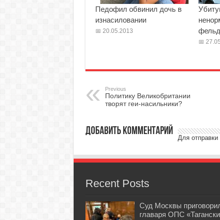
Педофил обвинил дочь в
Убиту
изнасиловании
ненор
фельд
20.05.2013
27.05
Previous
Политику Великобритании
творят геи-насильники?
Добавить комментарий
Для отправки
Recent Posts
Суд Москвы приговори
главаря ОПС «Тагански