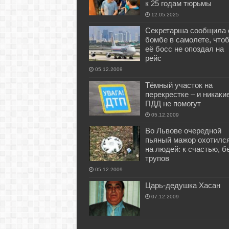
к 25 годам тюрьмы
12.05.2025
Секретарша сообщила 
бомбе в самолете, что
её босс не опоздал на
рейс
05.12.2009
Тёмный участок на
перекрестке – и никаки
ПДД не помогут
05.12.2009
Во Львове очередной
пьяный мажор охотилс
на людей: к счастью, б
трупов
05.12.2009
Царь-дедушка Хасан
07.12.2009