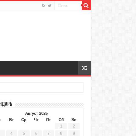
ндарь
Август 2026
н
Вт
Ср
Чт
Пт
Сб
Вс
1
2
4
5
6
7
8
9