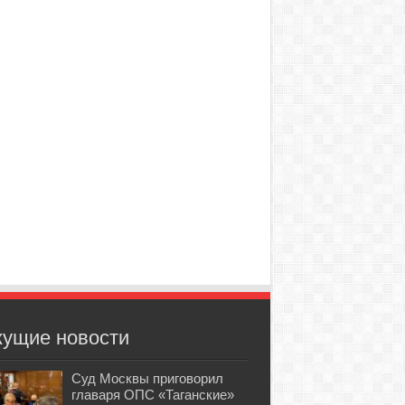
кущие новости
Суд Москвы приговорил
главаря ОПС «Таганские»