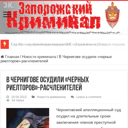
Суд Москвы приговорил главаря ОПС «Таганские» к 25 годам тюрьмы
Скутер — удобный индивидуальный городской транспорт
Главная
/
Новости криминала
/
В Чернигове осудили «черных
риелторов»-расчленителей
В Чернигове осудили «черных
риелторов»-расчленителей
19.04.2013
Новости криминала
Leave a comment
54 Views
Черниговский апелляционный суд
осудил на длительные сроки
заключения членов преступной