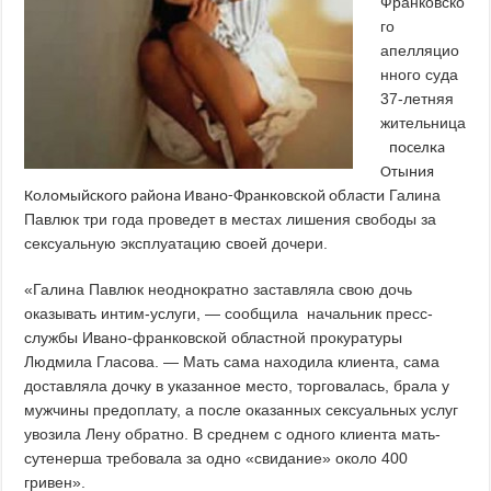
Франковско
го
апелляцио
нного суда
37-летняя
жительница
поселка
Отыния
Галина
Коломыйского района Ивано-Франковской области
Павлюк три года проведет в местах лишения свободы за
сексуальную эксплуатацию своей дочери.
«Галина Павлюк неоднократно заставляла свою дочь
оказывать интим-услуги, — сообщила начальник пресс-
службы Ивано-франковской областной прокуратуры
Людмила Гласова. — Мать сама находила клиента, сама
доставляла дочку в указанное место, торговалась, брала у
мужчины предоплату, а после оказанных сексуальных услуг
увозила Лену обратно. В среднем с одного клиента мать-
сутенерша требовала за одно «свидание» около 400
гривен».