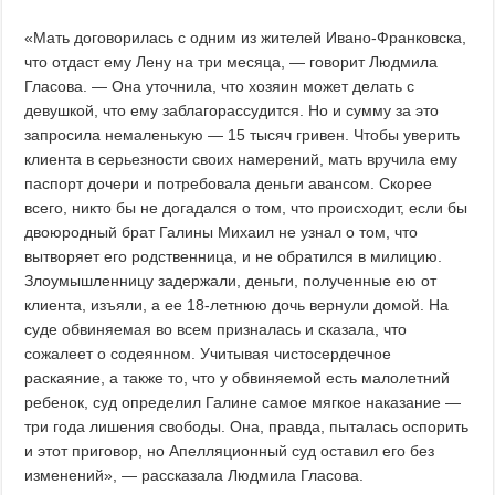
«Мать договорилась с одним из жителей Ивано-Франковска,
что отдаст ему Лену на три месяца, — говорит Людмила
Гласова. — Она уточнила, что хозяин может делать с
девушкой, что ему заблагорассудится. Но и сумму за это
запросила немаленькую — 15 тысяч гривен. Чтобы уверить
клиента в серьезности своих намерений, мать вручила ему
паспорт дочери и потребовала деньги авансом. Скорее
всего, никто бы не догадался о том, что происходит, если бы
двоюродный брат Галины Михаил не узнал о том, что
вытворяет его родственница, и не обратился в милицию.
Злоумышленницу задержали, деньги, полученные ею от
клиента, изъяли, а ее 18-летнюю дочь вернули домой. На
суде обвиняемая во всем призналась и сказала, что
сожалеет о содеянном. Учитывая чистосердечное
раскаяние, а также то, что у обвиняемой есть малолетний
ребенок, суд определил Галине самое мягкое наказание —
три года лишения свободы. Она, правда, пыталась оспорить
и этот приговор, но Апелляционный суд оставил его без
изменений», — рассказала Людмила Гласова.