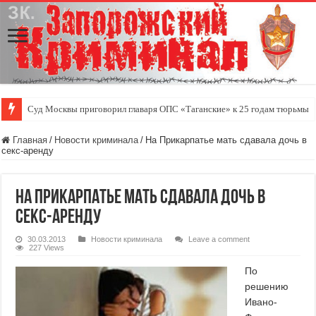
Суд Москвы приговорил главаря ОПС «Таганские» к 25 годам тюрьмы
Главная
/
Новости криминала
/
На Прикарпатье мать сдавала дочь в
секс-аренду
На Прикарпатье мать сдавала дочь в
секс-аренду
30.03.2013
Новости криминала
Leave a comment
227 Views
По
решению
Ивано-