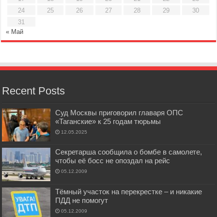
24
25
26
27
28
29
30
31
« Май
Recent Posts
Суд Москвы приговорил главаря ОПС
«Таганские» к 25 годам тюрьмы
12.05.2025
Секретарша сообщила о бомбе в самолете,
чтобы её босс не опоздал на рейс
05.12.2009
Тёмный участок на перекрестке – и никакие
ПДД не помогут
05.12.2009