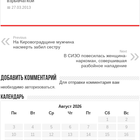
взрывчаткой
27.03.2013
Previous
На Кировоградщине мужчина
насмерть забил сестру
Next
В СИЗО повесилась женщина-
наркоман, совершившая
разбойное нападение
Добавить комментарий
Для отправки комментария вам
необходимо
авторизоваться
.
Календарь
Август 2026
Пн
Вт
Ср
Чт
Пт
Сб
Вс
1
2
3
4
5
6
7
8
9
10
11
12
13
14
15
16