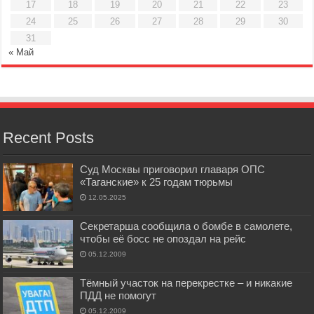
17
18
19
20
21
22
23
24
25
26
27
28
29
30
31
« Май
Recent Posts
Суд Москвы приговорил главаря ОПС
«Таганские» к 25 годам тюрьмы
12.05.2025
Секретарша сообщила о бомбе в самолете,
чтобы её босс не опоздал на рейс
05.12.2009
Тёмный участок на перекрестке – и никакие
ПДД не помогут
05.12.2009