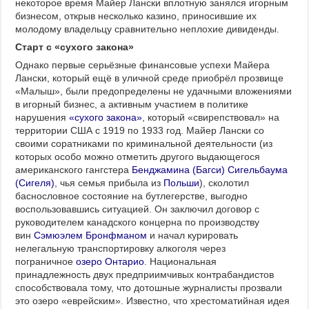
некоторое время Майер Лански вплотную занялся игорным
бизнесом, открыв несколько казино, приносившие их
молодому владельцу сравнительно неплохие дивиденды.
Старт с «сухого закона»
Однако первые серьёзные финансовые успехи Майера
Лански, который ещё в уличной среде приобрёл прозвище
«Малыш», были предопределены не удачными вложениями
в игорный бизнес, а активным участием в политике
нарушения
«сухого закона»
, который «свирепствовал» на
территории США с 1919 по 1933 год. Майер Лански со
своими соратниками по криминальной деятельности (из
которых особо можно отметить другого выдающегося
американского гангстера
Бенджамина (Багси) Сигельбаума
(Сигеля)
, чья семья прибыла из
Польши
), сколотил
баснословное состояние на бутлегерстве, выгодно
воспользовавшись ситуацией. Он заключил договор с
руководителем канадского концерна по производству
вин
Сэмюэлем Бронфманом
и начал курировать
нелегальную транспортировку алкоголя через
пограничное
озеро Онтарио
. Национальная
принадлежность двух предприимчивых контрабандистов
способствовала тому, что дотошные журналисты прозвали
это озеро «еврейским». Известно, что хрестоматийная идея