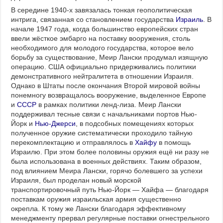
В середине 1940-х завязалась тонкая геополитическая
интрига, связанная со становлением государства
Израиль
. В
начале 1947 года, когда большинство европейских стран
ввели жёсткое эмбарго на поставку вооружения, столь
необходимого для молодого государства, которое вело
борьбу за существование, Меир Лански продумал изящную
операцию. США официально придерживались политики
демонстративного нейтралитета в отношении Израиля.
Однако в Штаты после окончания Второй мировой войны
понемногу возвращалось вооружение, выделенное Европе
и
СССР
в рамках политики ленд-лиза. Меир Лански
поддерживал тесные связи с начальниками портов Нью-
Йорк и
Нью-Джерси
, в подсобных помещениях которых
полученное оружие систематически проходило тайную
перекомплектацию и отправлялось в
Хайфу
в помощь
Израилю. При этом более половины оружия ещё ни разу не
была использована в военных действиях. Таким образом,
под влиянием Меира Лански, горячо болевшего за успехи
Израиля, был проделан новый морской
транспортировочный путь Нью-Йорк — Хайфа — благодаря
поставкам оружия израильская армия существенно
окрепла. К тому же Лански благодаря эффективному
менеджменту прервал регулярные поставки огнестрельного