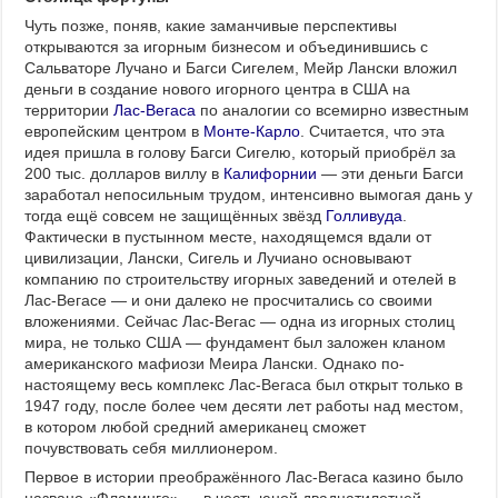
Чуть позже, поняв, какие заманчивые перспективы
открываются за игорным бизнесом и объединившись с
Сальваторе Лучано и Багси Сигелем, Мейр Лански вложил
деньги в создание нового игорного центра в США на
территории
Лас-Вегаса
по аналогии со всемирно известным
европейским центром в
Монте-Карло
. Считается, что эта
идея пришла в голову Багси Сигелю, который приобрёл за
200 тыс. долларов виллу в
Калифорнии
— эти деньги Багси
заработал непосильным трудом, интенсивно вымогая дань у
тогда ещё совсем не защищённых звёзд
Голливуда
.
Фактически в пустынном месте, находящемся вдали от
цивилизации, Лански, Сигель и Лучиано основывают
компанию по строительству игорных заведений и отелей в
Лас-Вегасе — и они далеко не просчитались со своими
вложениями. Сейчас Лас-Вегас — одна из игорных столиц
мира, не только США — фундамент был заложен кланом
американского мафиози Меира Лански. Однако по-
настоящему весь комплекс Лас-Вегаса был открыт только в
1947 году, после более чем десяти лет работы над местом,
в котором любой средний американец сможет
почувствовать себя миллионером.
Первое в истории преображённого Лас-Вегаса казино было