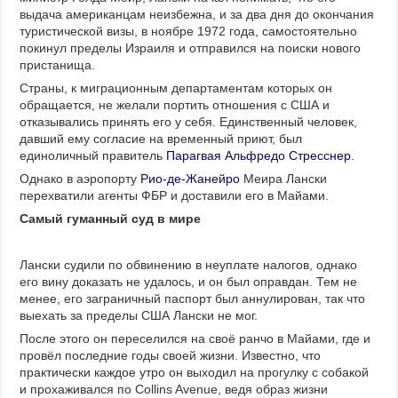
выдача американцам неизбежна, и за два дня до окончания
туристической визы, в ноябре 1972 года, самостоятельно
покинул пределы Израиля и отправился на поиски нового
пристанища.
Страны, к миграционным департаментам которых он
обращается, не желали портить отношения с США и
отказывались принять его у себя. Единственный человек,
давший ему согласие на временный приют, был
единоличный правитель
Парагвая
Альфредо Стресснер
.
Однако в аэропорту
Рио-де-Жанейро
Меира Лански
перехватили агенты ФБР и доставили его в Майами.
Самый гуманный суд в мире
Лански судили по обвинению в неуплате налогов, однако
его вину доказать не удалось, и он был оправдан. Тем не
менее, его заграничный паспорт был аннулирован, так что
выехать за пределы США Лански не мог.
После этого он переселился на своё ранчо в Майами, где и
провёл последние годы своей жизни. Известно, что
практически каждое утро он выходил на прогулку с собакой
и прохаживался по Collins Avenue, ведя образ жизни