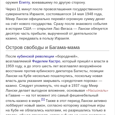
оружия
Египту
, воевавшему по другую сторону.
Через 11 минут после провозглашения государственного
суверенитета Израиля, состоявшегося 14 мая 1948 года,
Меир Лански официально перевёл огромную сумму денег
на счёт нового государства. Сразу после знакового события
в истории США — открытия Лас-Вегаса — Лански обязуется
десятую часть прибыли, вырученной от деятельности
казино, передавать в пользу Израиля.
Остров свободы и Багама-мама
После
кубинской революции
«бородачей»,
возглавляемой
Фиделем Кастро
, который пришёл к власти в
1959 году, а до этого шесть лет возглавлял вооружённое
восстание против кубинского диктатора Батисты, позиции
Лански на Кубе несколько пошатнулись, поскольку новая
власть дала указания закрывать «средоточия порока» —
казино. Следует упомянуть, что ещё в 1937 году Меир
Лански делает выгодное вложение, основывая
«Насьональ»
в Гаване — на тот момент это самый фешенебельный
[1]
отель-казино в мире.
Также в этот период Лански активно
лоббирует новый закон, согласно которому азартные игры
на Кубе не облагались налогами, но разрешались только в