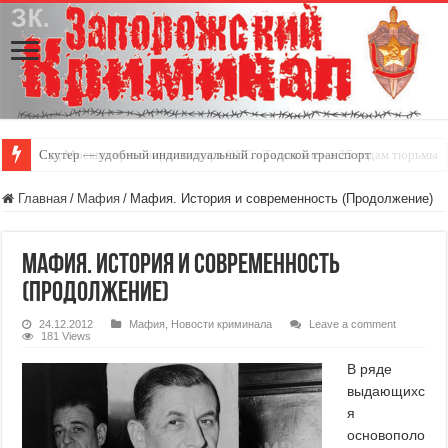
Скутер — удобный индивидуальный городской транспорт
Главная
/
Мафия
/
Мафия. История и современность (Продолжение)
Мафия. История и современность
(Продолжение)
24.12.2012
Мафия
,
Новости криминала
Leave a comment
181 Views
В ряде
выдающихс
я
основополо