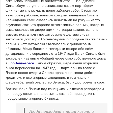
вскрылись неприятные обстоятельства — Бенджамин
Сигельбаум регулярно выписывал своим партнёрам
фиктивные счета, часть денег забирая себе. К тому же
некоторые рабочие, наймом которых заведовал Сигель,
неожиданно сами оказались нечистыми на руку — часто
случалось так, что дорогие эксклюзивные пальмы, которые
высаживались во дворе администрации казино, за ночь
вывозились, а под утро хитроумные дельцы снова
заключали договор с Сигельбаумом о продаже тех же самых
пальм. Систематически сталкиваясь с финансовым
обманом, Меир Лански и вкладчики вскоре обо всём
догадались, и в середине лета 1947 года Багси Сигель был
застрелен наёмным убийцей через окно собственного дома
в
Лос-Анджелесе
. Таким образом, церемония открытия
была перенесена на 1947 год — партнёры во главе с
Лански после смерти Сигеля правильно свели дебет с
кредитом, и все игорные заведения, в том числе и
фешенебельный отель Лас-Вегаса, были достроены в срок.
Вот как Меир Лански под конец жизни отвечал репортёрам
по поводу своих финансовых вложений, приведших к
процветанию игорного бизнеса:
Люди приходили в наши казино и