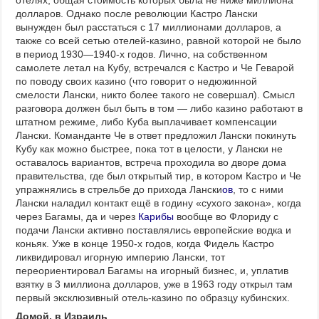
отелях, общая стоимость которых была не ниже миллиона
долларов. Однако после революции Кастро Лански
вынужден был расстаться с 17 миллионами долларов, а
также со всей сетью отелей-казино, равной которой не было
в период 1930—1940-х годов. Лично, на собственном
самолете летал на Кубу, встречался с Кастро и Че Геварой
по поводу своих казино (что говорит о недюжинной
смелости Лански, никто более такого не совершал). Смысл
разговора должен был быть в том — либо казино работают в
штатном режиме, либо Куба выплачивает компенсации
Лански. Команданте Че в ответ предложил Лански покинуть
Кубу как можно быстрее, пока тот в целости, у Лански не
оставалось вариантов, встреча проходила во дворе дома
правительства, где был открытый тир, в котором Кастро и Че
упражнялись в стрельбе до прихода Лански
ов
, то с ними
Лански наладил контакт ещё в годину «сухого закона», когда
через Багамы, да и через
Карибы
вообще во Флориду с
подачи Лански активно поставлялись европейские водка и
коньяк. Уже в конце 1950-х годов, когда Фидель Кастро
ликвидировал игорную империю Лански, тот
переориентировал Багамы на игорный бизнес, и, уплатив
взятку в 3 миллиона долларов, уже в 1963 году открыл там
первый эксклюзивный отель-казино по образцу кубинских.
Домой, в Израиль