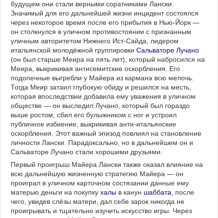
будущем они стали верными соратниками Лански.
Значимый для его дальнейшей жизни инцидент состоялся
через некоторое время после его прибытия в Нью-Йорк —
он столкнулся в уличном противостоянии с признанным
уличным авторитетом Нижнего Ист-Сайда, лидером
итальянской молодёжной группировки
Сальваторе Лучано
(он был старше Меира на пять лет), который набросился на
Меира, выкрикивая антисемитские оскорбления. Его
подопечные выгребли у Майера из кармана всю мелочь.
Тогда Меир затаил глубокую обиду и решился на месть,
которая впоследствии добавила ему уважения в уличном
обществе — он выследил Лучано, который был гораздо
выше ростом, сбил его булыжником с ног и устроил
публичное избиение, выкрикивая анти-итальянские
оскорбления. Этот важный эпизод повлиял на становление
личности Лански. Парадоксально, но в дальнейшем он и
Сальваторе Лучано стали хорошими друзьями.
Первый проигрыш Майера Лански также оказал влияние на
всю дальнейшую жизненную стратегию Майера — он
проиграл в уличном карточном состязании данные ему
матерью деньги на покупку
халы
в канун
шаббата
, после
чего, увидев слёзы матери, дал себе зарок никогда не
проигрывать и тщательно изучить искусство игры. Через