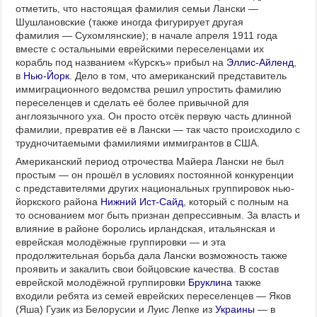
отметить, что настоящая фамилия семьи Лански —
Шушлановские (также иногда фигурирует другая
фамилия — Сухомлянские); в начале апреля 1911 года
вместе с остальными еврейскими переселенцами их
корабль под названием «Курскъ» прибыл на
Эллис-Айленд
,
в
Нью-Йорк
. Дело в том, что американский представитель
иммиграционного ведомства решил упростить фамилию
переселенцев и сделать её более привычной для
англоязычного уха. Он просто отсёк первую часть длинной
фамилии, превратив её в Лански — так часто происходило с
трудночитаемыми фамилиями иммигрантов в США.
Американский период отрочества Майера Лански не был
простым — он прошёл в условиях постоянной конкуренции
с представителями других национальных группировок нью-
йоркского района
Нижний Ист-Сайд
, который с полным на
то основанием мог быть признан депрессивным. За власть и
влияние в районе боролись ирландская, итальянская и
еврейская молодёжные группировки — и эта
продолжительная борьба дала Лански возможность также
проявить и закалить свои бойцовские качества. В состав
еврейской молодёжной группировки
Бруклина
также
входили ребята из семей еврейских переселенцев — Яков
(Яша) Гузик из Белорусии и Луис Лепке из
Украины
— в