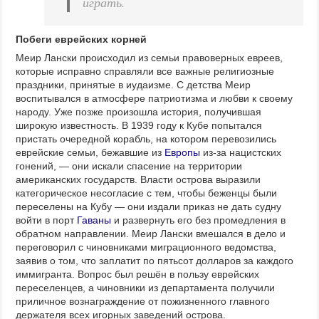
играть.
Побеги еврейских корней
Меир Лански происходил из семьи правоверных евреев,
которые исправно справляли все важные религиозные
праздники, принятые в иудаизме. С детства Меир
воспитывался в атмосфере патриотизма и любви к своему
народу. Уже позже произошла история, получившая
широкую известность. В 1939 году к Кубе попытался
пристать очередной корабль, на котором перевозились
еврейские семьи, бежавшие из
Европы
из-за нацистских
гонений, — они искали спасение на территории
американских государств. Власти острова выразили
категорическое несогласие с тем, чтобы беженцы были
переселены на Кубу — они издали приказ не дать судну
войти в порт
Гаваны
и развернуть его без промедления в
обратном направлении. Меир Лански вмешался в дело и
переговорил с чиновниками миграционного ведомства,
заявив о том, что заплатит по пятьсот долларов за каждого
иммигранта. Вопрос был решён в пользу еврейских
переселенцев, а чиновники из департамента получили
приличное вознаграждение от пожизненного главного
держателя всех игорных заведений острова.