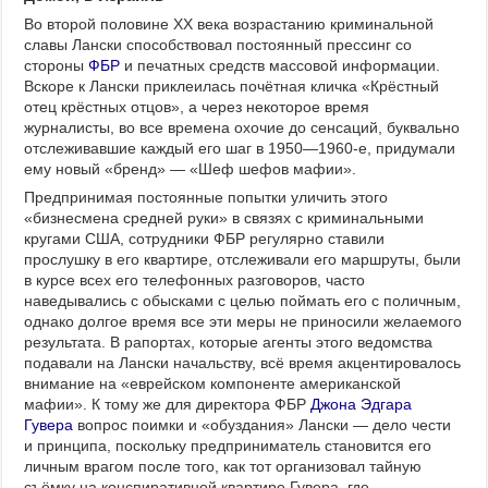
Во второй половине XX века возрастанию криминальной
славы Лански способствовал постоянный прессинг со
стороны
ФБР
и печатных средств массовой информации.
Вскоре к Лански приклеилась почётная кличка «Крёстный
отец крёстных отцов», а через некоторое время
журналисты, во все времена охочие до сенсаций, буквально
отслеживавшие каждый его шаг в 1950—1960-е, придумали
ему новый «бренд» — «Шеф шефов мафии».
Предпринимая постоянные попытки уличить этого
«бизнесмена средней руки» в связях с криминальными
кругами США, сотрудники ФБР регулярно ставили
прослушку в его квартире, отслеживали его маршруты, были
в курсе всех его телефонных разговоров, часто
наведывались с обысками с целью поймать его с поличным,
однако долгое время все эти меры не приносили желаемого
результата. В рапортах, которые агенты этого ведомства
подавали на Лански начальству, всё время акцентировалось
внимание на «еврейском компоненте американской
мафии». К тому же для директора ФБР
Джона Эдгара
Гувера
вопрос поимки и «обуздания» Лански — дело чести
и принципа, поскольку предприниматель становится его
личным врагом после того, как тот организовал тайную
съёмку на конспиративной квартире Гувера, где