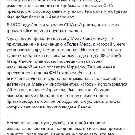
руководитель главного полицейского ведомства США
предавался гомосексуальным утехам. Тем самым на Гувера
был добыт бесценный компромат.
В 1970 году Лански уехал из США в Израиль, так как ему
грозило обвинение в неуплате налога.
Сразу после прибытия в страну Меир Лански получил
приглашение на аудиенцию к
Голде Меир
, с которой у него
установились дружеские отношения. Несмотря на то, что
туристическая виза выписана ему на два года, 69-летний
Меир Лански планировал последний этап своей
насыщенной жизни посвятить Израилю. Тем не менее,
прессинг со стороны ФБР очень силён — на
ближневосточное государство оказывалось колоссальное
давление, а главным инструментом, который использовался
США в разговоре с Израилем, был шантаж.
Оружие
американцами обещано только после выполнения
принимающей стороной определённых условий,
в числе
которых значился и пункт о выдаче Лански.
.
Невзирая на крепкую дружбу, о которой говорили
израильские чиновники, предприниматели и сама премьер-
министр Голда Меир, Лански начал понимать, что его