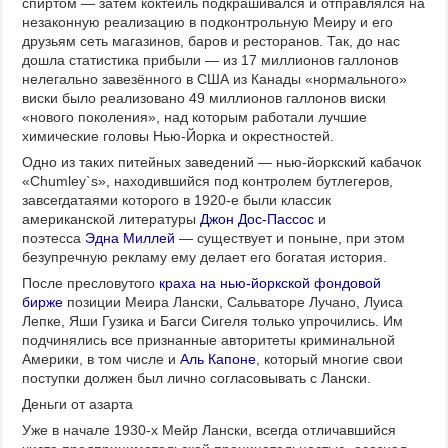
спиртом — затем коктейль подкрашивался и отправлялся на
незаконную реализацию в подконтрольную Меиру и его
друзьям сеть магазинов, баров и ресторанов. Так, до нас
дошла статистика прибыли — из 17 миллионов галлонов
нелегально завезённого в США из Канады «нормального»
виски было реализовано 49 миллионов галлонов виски
«нового поколения», над которым работали лучшие
химические головы Нью-Йорка и окрестностей.
Одно из таких питейных заведений — нью-йоркский кабачок
«Chumley`s», находившийся под контролем бутлегеров,
завсегдатаями которого в 1920-е были классик
американской литературы
Джон Дос-Пассос
и
поэтесса
Эдна Миллей
— существует и поныне, при этом
безупречную рекламу ему делает его богатая история.
После пресловутого
краха на нью-йоркской фондовой
бирже
позиции Меира Лански, Сальваторе Лучано, Луиса
Лепке, Яши Гузика и Багси Сигеля только упрочились. Им
подчинялись все признанные авторитеты криминальной
Америки, в том числе и
Аль Капоне
, который многие свои
поступки должен был лично согласовывать с Лански.
Деньги от азарта
Уже в начале 1930-х Мейр Лански, всегда отличавшийся