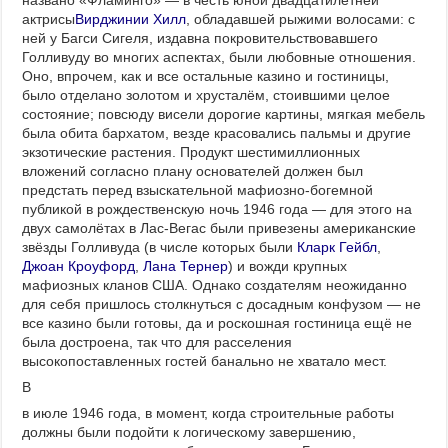
названо «Фламинго» — в честь юной двадцатилетней
актрисы
Вирджинии Хилл
, обладавшей рыжими волосами: с
ней у Багси Сигеля, издавна покровительствовавшего
Голливуду во многих аспектах, были любовные отношения.
Оно, впрочем, как и все остальные казино и гостиницы,
было отделано золотом и хрусталём, стоившими целое
состояние; повсюду висели дорогие картины, мягкая мебель
была обита бархатом, везде красовались пальмы и другие
экзотические растения. Продукт шестимиллионных
вложений согласно плану основателей должен был
предстать перед взыскательной мафиозно-богемной
публикой в рождественскую ночь 1946 года — для этого на
двух самолётах в Лас-Вегас были привезены американские
звёзды Голливуда (в числе которых были
Кларк Гейбл
,
Джоан Кроуфорд
,
Лана Тернер
) и вожди крупных
мафиозных кланов США. Однако создателям неожиданно
для себя пришлось столкнуться с досадным конфузом — не
все казино были готовы, да и роскошная гостиница ещё не
была достроена, так что для расселения
высокопоставленных гостей банально не хватало мест.
В
в июле 1946 года, в момент, когда строительные работы
должны были подойти к логическому завершению,