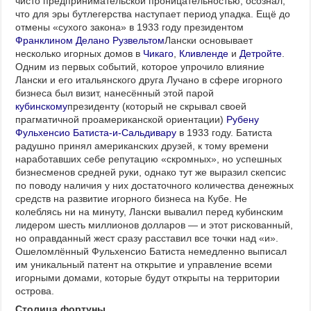
чисто предпринимательской проницательностью, осознал,
что для эры бутлегерства наступает период упадка. Ещё до
отмены «сухого закона» в 1933 году президентом
Франклином Делано Рузвельтом
Лански основывает
несколько игорных домов в
Чикаго
,
Кливленде
и
Детройте
.
Одним из первых событий, которое упрочило влияние
Лански и его итальянского друга Лучано в сфере игорного
бизнеса был визит, нанесённый этой парой
кубинскому
президенту (который не скрывал своей
прагматичной проамериканской ориентации)
Рубену
Фульхенсио Батиста-и-Сальдивару
в 1933 году. Батиста
радушно принял американских друзей, к тому времени
наработавших себе репутацию «скромных», но успешных
бизнесменов средней руки, однако тут же выразил скепсис
по поводу наличия у них достаточного количества денежных
средств на развитие игорного бизнеса на Кубе. Не
колеблясь ни на минуту, Лански вывалил перед кубинским
лидером шесть миллионов долларов — и этот рискованный,
но оправданный жест сразу расставил все точки над «и».
Ошеломлённый Фульхенсио Батиста немедленно выписал
им уникальный патент на открытие и управление всеми
игорными домами, которые будут открыты на территории
острова.
Столица фортуны