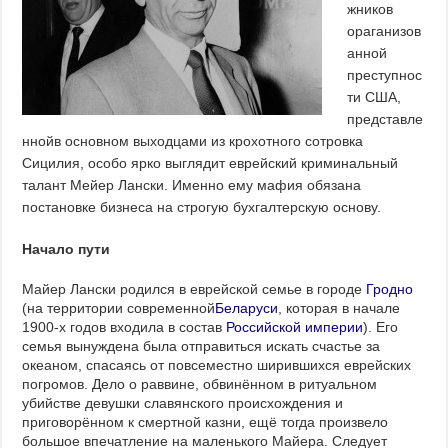
жников
ораганизов
анной
преступнос
ти США,
представле
ннойв основном выходцами из крохотного сотровка
Сицилия, особо ярко выглядит еврейский криминальный
талант Мейер Лански. Именно ему мафия обязана
постановке бизнеса на строгую бухгалтерскую основу.
Начало пути
Майер Лански родился в еврейской семье в городе
Гродно
(на территории современной
Беларуси
, которая в начале
1900-х годов входила в состав
Российской империи
). Его
семья вынуждена была отправиться искать счастье за
океаном, спасаясь от повсеместно ширившихся еврейских
погромов. Дело о раввине, обвинённом в ритуальном
убийстве девушки славянского происхождения и
приговорённом к смертной казни, ещё тогда произвело
большое впечатление на маленького Майера. Следует