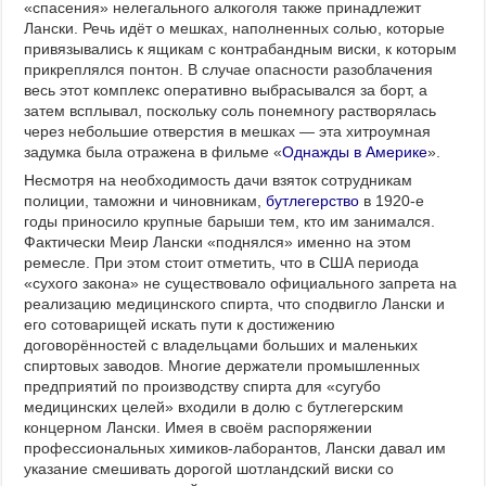
«спасения» нелегального алкоголя также принадлежит
Лански. Речь идёт о мешках, наполненных солью, которые
привязывались к ящикам с контрабандным виски, к которым
прикреплялся понтон. В случае опасности разоблачения
весь этот комплекс оперативно выбрасывался за борт, а
затем всплывал, поскольку соль понемногу растворялась
через небольшие отверстия в мешках — эта хитроумная
задумка была отражена в фильме «
Однажды в Америке
».
Несмотря на необходимость дачи взяток сотрудникам
полиции, таможни и чиновникам,
бутлегерство
в 1920-е
годы приносило крупные барыши тем, кто им занимался.
Фактически Меир Лански «поднялся» именно на этом
ремесле. При этом стоит отметить, что в США периода
«сухого закона» не существовало официального запрета на
реализацию медицинского спирта, что сподвигло Лански и
его сотоварищей искать пути к достижению
договорённостей с владельцами больших и маленьких
спиртовых заводов. Многие держатели промышленных
предприятий по производству спирта для «сугубо
медицинских целей» входили в долю с бутлегерским
концерном Лански. Имея в своём распоряжении
профессиональных химиков-лаборантов, Лански давал им
указание смешивать дорогой шотландский виски со