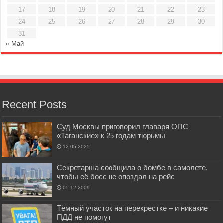
17
18
19
20
21
22
23
24
25
26
27
28
29
30
31
« Май
Recent Posts
Суд Москвы приговорил главаря ОПС
«Таганские» к 25 годам тюрьмы
12.05.2025
Секретарша сообщила о бомбе в самолете,
чтобы её босс не опоздал на рейс
05.12.2009
Тёмный участок на перекрестке – и никакие
ПДД не помогут