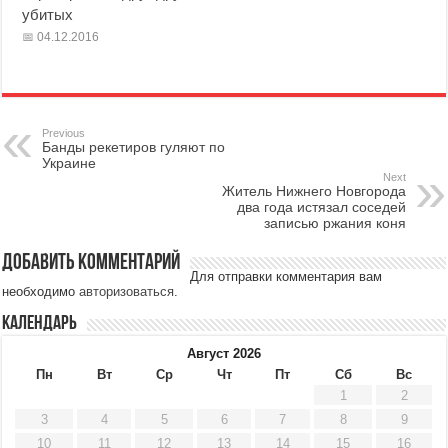
убитых
04.12.2016
Previous
Банды рекетиров гуляют по
Украине
Next
Житель Нижнего Новгорода
два года истязал соседей
записью ржания коня
Добавить комментарий
Для отправки комментария вам
необходимо
авторизоваться
.
Календарь
Август 2026
Пн
Вт
Ср
Чт
Пт
Сб
Вс
1
2
3
4
5
6
7
8
9
10
11
12
13
14
15
16