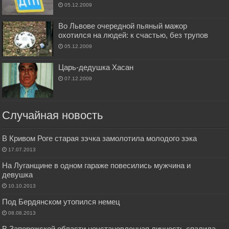
05.12.2009
Во Львове очередной пьяный мажор
охотился на людей: к счастью, без трупов
05.12.2009
Царь-дедушка Хасан
07.12.2009
Случайная новость
В Кривом Роге старая зэчка замолотила молодого зэка
17.07.2013
На Луганщине в одном гараже повесились мужчина и
девушка
10.10.2013
Под Бердянском утопился немец
08.08.2013
В Запорожской области неустановленная личность спалила