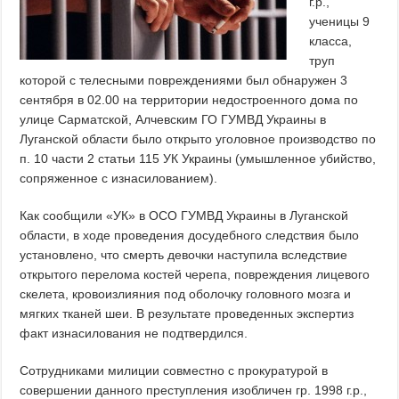
г.р.,
ученицы 9
класса,
труп
которой с телесными повреждениями был обнаружен 3
сентября в 02.00 на территории недостроенного дома по
улице Сарматской, Алчевским ГО ГУМВД Украины в
Луганской области было открыто уголовное производство по
п. 10 части 2 статьи 115 УК Украины (умышленное убийство,
сопряженное с изнасилованием).
Как сообщили «УК» в ОСО ГУМВД Украины в Луганской
области, в ходе проведения досудебного следствия было
установлено, что смерть девочки наступила вследствие
открытого перелома костей черепа, повреждения лицевого
скелета, кровоизлияния под оболочку головного мозга и
мягких тканей шеи. В результате проведенных экспертиз
факт изнасилования не подтвердился.
Сотрудниками милиции совместно с прокуратурой в
совершении данного преступления изобличен гр. 1998 г.р.,