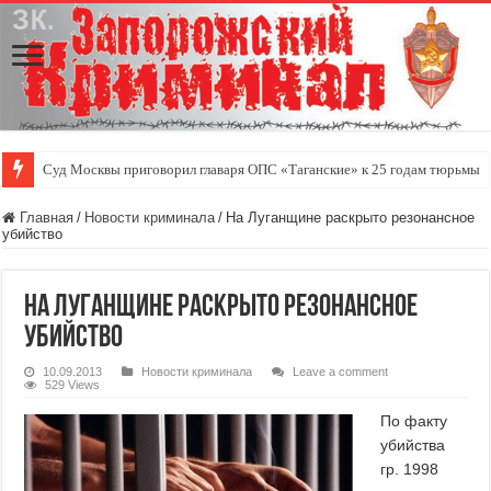
Суд Москвы приговорил главаря ОПС «Таганские» к 25 годам тюрьмы
Главная
/
Новости криминала
/
На Луганщине раскрыто резонансное
убийство
На Луганщине раскрыто резонансное
убийство
10.09.2013
Новости криминала
Leave a comment
529 Views
По факту
убийства
гр. 1998