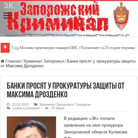
Скутер — удобный индивидуальный городской транспорт
Главная
/
Криминал Запорожья
/
Банки просят у прокуратуры защиты
от Максима Дрозденко
Банки просят у прокуратуры защиты от
Максима Дрозденко
22.02.2010
Криминал Запорожья
,
Скандалы
Leave a comment
74 Views
В редакцию «ЗК» попало
заявление на имя прокурора
Запорожской области Кулакова