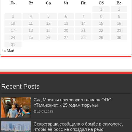
Пн
Вт
Ср
Чт
Пт
Сб
Вс
1
2
3
4
5
6
7
8
9
10
11
12
13
14
15
16
17
18
19
20
21
22
23
24
25
26
27
28
29
30
31
« Май
Recent Posts
Суд Москвы приговорил главаря ОПС
«Таганские» к 25 годам тюрьмы
12.05.2025
Секретарша сообщила о бомбе в самолете,
чтобы её босс не опоздал на рейс