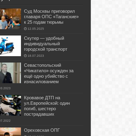
Суд Москвы приговорил
главаря ОПС «Таганские»
к 25 годам тюрьмы
12.05.2025
Скутер — удобный
индивидуальный
городской транспорт
18.07.2023
Севастопольский
«Чикатило» осужден за
ещё одно убийство с
изнасилованием
03.2023
Кровавое ДТП на
ул.Европейской: один
погиб, шестеро
пострадавших
07.2022
Ореховская ОПГ