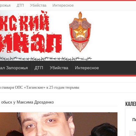
орожья
ДТП
Убийства
Интересное
ал Запорожья
ДТП
Убийства
Интересное
 главаря ОПС «Таганские» к 25 годам тюрьмы
 обыск у Максима Дрозденко
Кале
П
3