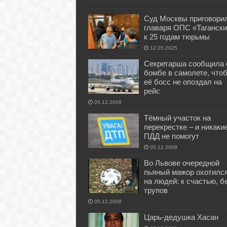
Суд Москвы приговори
главаря ОПС «Тагански
к 25 годам тюрьмы
12.05.2025
Секретарша сообщила 
бомбе в самолете, что
её босс не опоздал на
рейс
05.12.2009
Тёмный участок на
перекрестке – и никаки
ПДД не помогут
05.12.2009
Во Львове очередной
пьяный мажор охотилс
на людей: к счастью, б
трупов
05.12.2009
Царь-дедушка Хасан