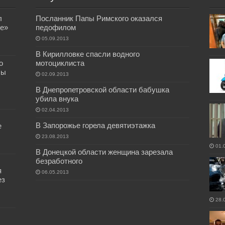
л
Посланник Папы Римского оказался
е»
педофилом
05.09.2013
В Кирилловке спасли водного
о
мотоциклиста
бы
02.09.2013
В Днепропетровской области бабушка
убила внука
02.04.2013
В Запорожье горела девятиэтажка
е
23.08.2013
01.
В Донецкой области женщина зарезала
безработного
я
06.05.2013
ез
28.