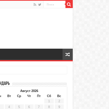
ндарь
Август 2026
н
Вт
Ср
Чт
Пт
Сб
Вс
1
2
4
5
6
7
8
9