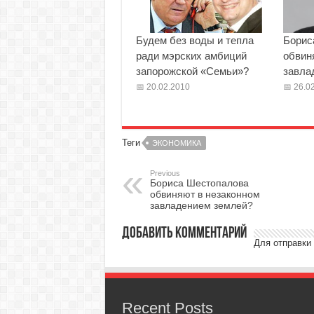
Будем без воды и тепла
Борис
ради мэрских амбиций
обвин
запорожской «Семьи»?
завла
20.02.2010
26.02
Теги
ЭКОНОМИКА
Previous
Бориса Шестопалова
обвиняют в незаконном
завладением землей?
Добавить комментарий
Для отправки
Recent Posts