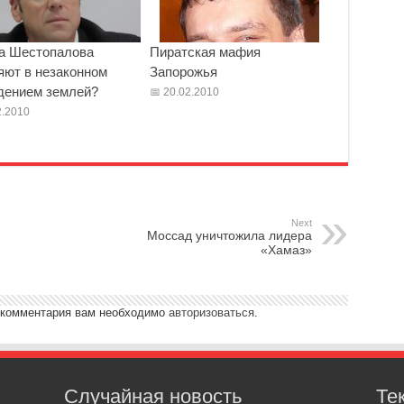
а Шестопалова
Пиратская мафия
яют в незаконном
Запорожья
дением землей?
20.02.2010
.2010
Next
Моссад уничтожила лидера
«Хамаз»
 комментария вам необходимо
авторизоваться
.
Случайная новость
Те