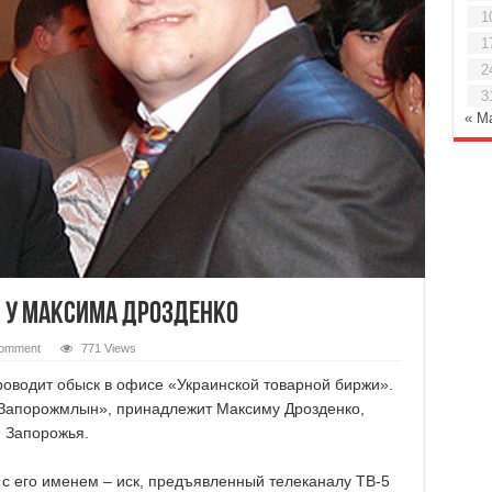
1
1
2
3
« М
 у Максима Дрозденко
comment
771 Views
оводит обыск в офисе «Украинской товарной биржи».
«Запорожмлын», принадлежит Максиму Дрозденко,
 Запорожья.
с его именем – иск, предъявленный телеканалу ТВ-5