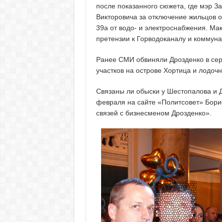
после показанного сюжета, где мэр 
Викторовича за отключение жильцов о
39а от водо- и электроснабжения. М
претензии к Горводоканалу и коммун
Ранее СМИ обвиняли Дрозденко в сери
участков на острове Хортица и лодоч
Связаны ли обыски у Шестопалова и Д
февраля на сайте «Политсовет» Борис
связей с бизнесменом Дрозденко».