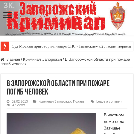
Суд Москвы приговорил главаря ОПС «Таганские» к 25 годам тюрьмы
Главная
/
Криминал Запорожья
/
В Запорожской области при пожаре
погиб человек
В Запорожской области при пожаре
погиб человек
02.02.2013
Криминал Запорожья
,
Пожары
Leave a comment
47 Views
В частном
доме села
Затишье