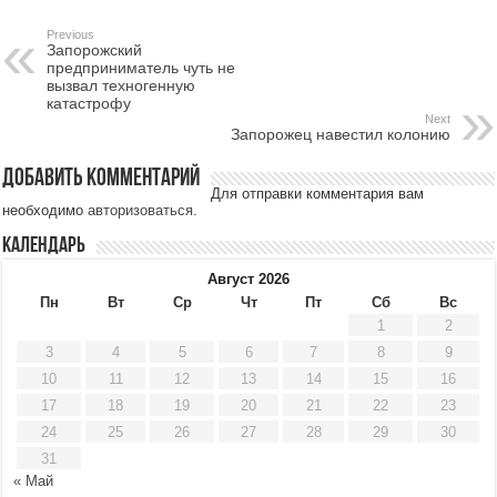
Previous
Запорожский
предприниматель чуть не
вызвал техногенную
катастрофу
Next
Запорожец навестил колонию
Добавить комментарий
Для отправки комментария вам
необходимо
авторизоваться
.
Календарь
Август 2026
Пн
Вт
Ср
Чт
Пт
Сб
Вс
1
2
3
4
5
6
7
8
9
10
11
12
13
14
15
16
17
18
19
20
21
22
23
24
25
26
27
28
29
30
31
« Май