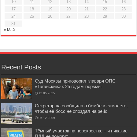
10
11
12
13
14
15
16
17
18
19
20
21
22
23
24
25
26
27
28
29
30
31
« Май
Recent Posts
Суд Москвы приговорил главаря ОПС
«Таганские» к 25 годам тюрьмы
12.05.2025
Секретарша сообщила о бомбе в самолете,
чтобы её босс не опоздал на рейс
05.12.2009
Тёмный участок на перекрестке – и никакие
ПДД не помогут