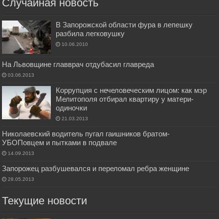
Случайная новость
В Запорожской области фура в лепешку
разбила легковушку
10.06.2010
На Львовщине главврач отдубасил главреда
03.06.2013
Коррупция с нечеловеческим лицом: как мэр
Мелитополя отбирал квартиру у матери-
одиночки
21.03.2013
Николаевский водитель пугал гаишников братом-
УБОПовцем и пытками в подвале
14.09.2013
Запорожец разбушевался и переломал ребра женщине
28.05.2013
Текущие новости