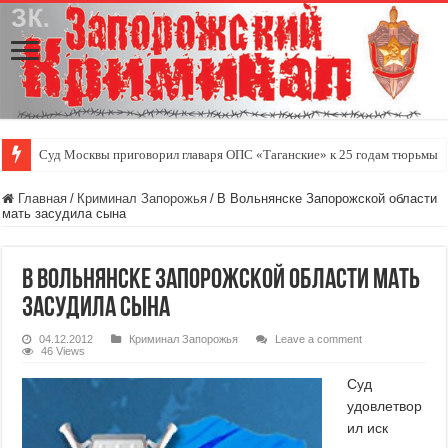
Суд Москвы приговорил главаря ОПС «Таганские» к 25 годам тюрьмы
Главная
/
Криминал Запорожья
/
В Вольнянске Запорожской области
мать засудила сына
В Вольнянске Запорожской области мать
засудила сына
04.12.2012
Криминал Запорожья
Leave a comment
46 Views
Суд
удовлетвор
ил иск