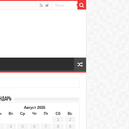
ндарь
Август 2026
н
Вт
Ср
Чт
Пт
Сб
Вс
1
2
4
5
6
7
8
9