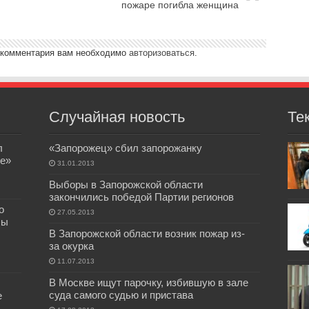
пожаре погибла женщина
 комментария вам необходимо
авторизоваться
.
Случайная новость
Те
л
«Запорожец» сбил запорожанку
е»
31.01.2013
Выборы в Запорожской области
закончились победой Партии регионов
о
27.05.2013
бы
В Запорожской области возник пожар из-
за окурка
11.07.2013
В Москве ищут парочку, избившую в зале
суда самого судью и пристава
е