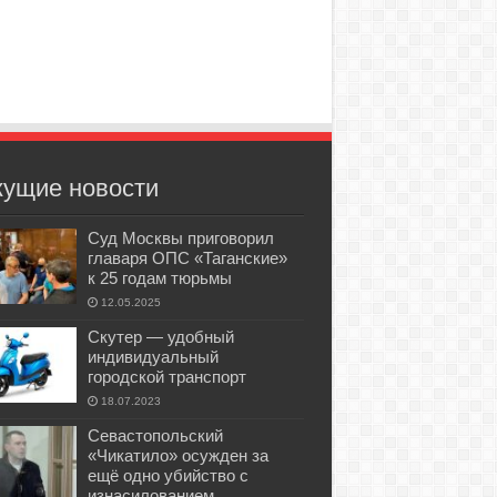
кущие новости
Суд Москвы приговорил
главаря ОПС «Таганские»
к 25 годам тюрьмы
12.05.2025
Скутер — удобный
индивидуальный
городской транспорт
18.07.2023
Севастопольский
«Чикатило» осужден за
ещё одно убийство с
изнасилованием