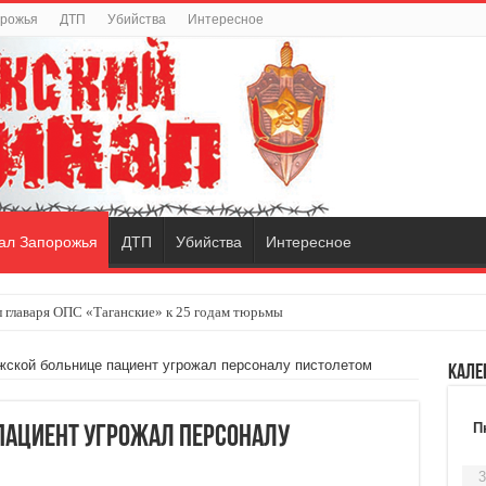
орожья
ДТП
Убийства
Интересное
ал Запорожья
ДТП
Убийства
Интересное
 главаря ОПС «Таганские» к 25 годам тюрьмы
жской больнице пациент угрожал персоналу пистолетом
Кале
П
пациент угрожал персоналу
3