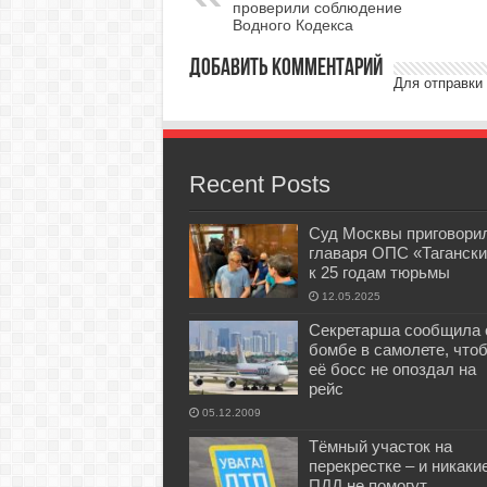
проверили соблюдение
Водного Кодекса
Добавить комментарий
Для отправки
Recent Posts
Суд Москвы приговори
главаря ОПС «Тагански
к 25 годам тюрьмы
12.05.2025
Секретарша сообщила 
бомбе в самолете, что
её босс не опоздал на
рейс
05.12.2009
Тёмный участок на
перекрестке – и никаки
ПДД не помогут