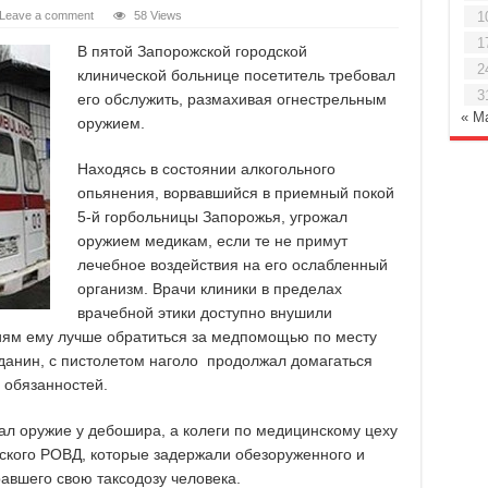
Leave a comment
58 Views
1
1
В пятой Запорожской городской
2
клинической больнице посетитель требовал
3
его обслужить, размахивая огнестрельным
« М
оружием.
Находясь в состоянии алкогольного
опьянения, ворвавшийся в приемный покой
5-й горбольницы Запорожья, угрожал
оружием медикам, если те не примут
лечебное воздействия на его ослабленный
организм. Врачи клиники в пределах
врачебной этики доступно внушили
ниям ему лучше обратиться за медпомощью по месту
данин, с пистолетом наголо продолжал домагаться
 обязанностей.
ал оружие у дебошира, а колеги по медицинскому цеху
ского РОВД, которые задержали обезоруженного и
авшего свою таксодозу человека.