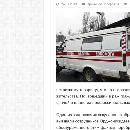
24.01.2013
Криминал Запорожья
нетрезвому товарищу, что по показа
жительства. Но, вошедший в раж граж
врачей в плане их профессиональных
Один из запорожских эскулапов отобр
вывзвали сотрудников Орджоникидзев
обескураженного этим фактом перебр