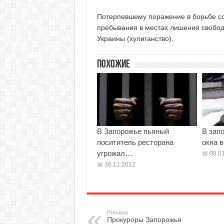
Потерпевшему поражение в борьбе со
пребывания в местах лишения свободы 
Украины (хулиганство).
Похожие
В Запорожье пьяный
В зап
посититель ресторана
окна 
угрожал…
08.01
30.11.2012
Previous
Прокуроры Запорожья