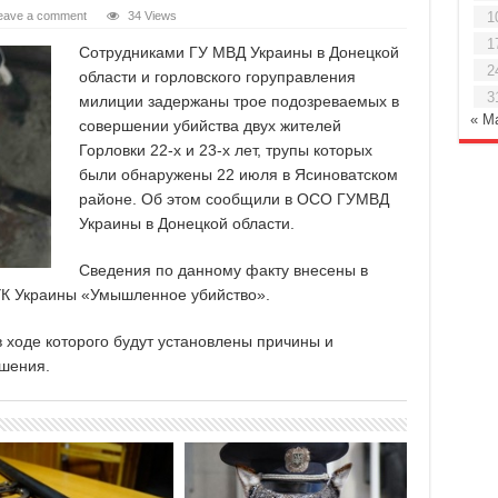
eave a comment
34 Views
1
1
Сотрудниками ГУ МВД Украины в Донецкой
2
области и горловского горуправления
3
милиции задержаны трое подозреваемых в
« М
совершении убийства двух жителей
Горловки 22-х и 23-х лет, трупы которых
были обнаружены 22 июля в Ясиноватском
районе. Об этом сообщили в ОСО ГУМВД
Украины в Донецкой области.
Сведения по данному факту внесены в
 УК Украины «Умышленное убийство».
 ходе которого будут установлены причины и
ушения.