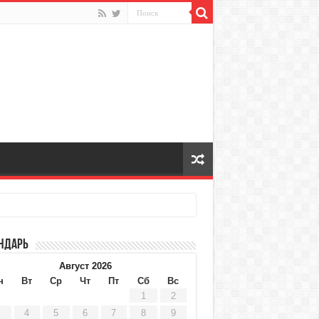
ндарь
Август 2026
н
Вт
Ср
Чт
Пт
Сб
Вс
1
2
4
5
6
7
8
9