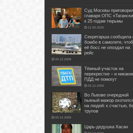
Суд Москвы приговори
главаря ОПС «Тагански
к 25 годам тюрьмы
12.05.2025
Секретарша сообщила 
бомбе в самолете, что
её босс не опоздал на
рейс
05.12.2009
Тёмный участок на
перекрестке – и никаки
ПДД не помогут
05.12.2009
Во Львове очередной
пьяный мажор охотилс
на людей: к счастью, б
трупов
05.12.2009
Царь-дедушка Хасан