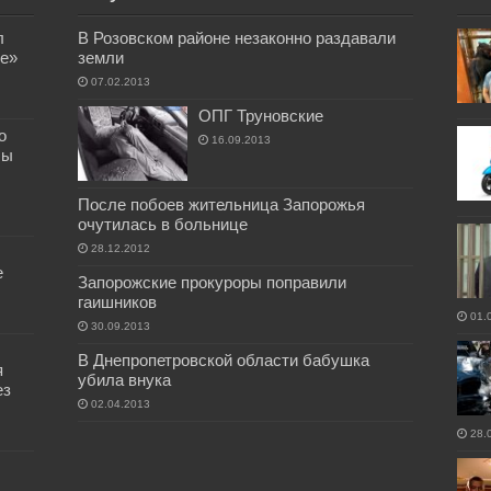
л
В Розовском районе незаконно раздавали
е»
земли
07.02.2013
ОПГ Труновские
о
16.09.2013
бы
После побоев жительница Запорожья
очутилась в больнице
28.12.2012
е
Запорожские прокуроры поправили
гаишников
01.
30.09.2013
В Днепропетровской области бабушка
я
убила внука
ез
02.04.2013
28.