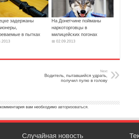
ецке задержаны
На Донетчине пойманы
ионеры,
наркоторговцы в
реваемые в пытках
милицейских погонах
.2013
02.09.2013
Next
Водитель, пытавшийся удрать,
получил пулю в голову
 комментария вам необходимо
авторизоваться
.
Случайная новость
Те