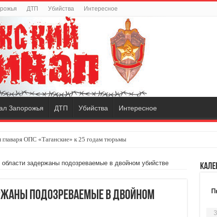
орожья
ДТП
Убийства
Интересное
ал Запорожья
ДТП
Убийства
Интересное
 главаря ОПС «Таганские» к 25 годам тюрьмы
 области задержаны подозреваемые в двойном убийстве
Кале
П
ржаны подозреваемые в двойном
3