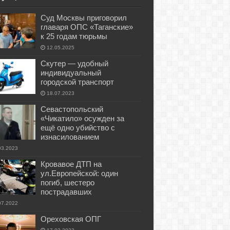
Суд Москвы приговорил
главаря ОПС «Таганские»
к 25 годам тюрьмы
12.05.2025
Скутер — удобный
индивидуальный
городской транспорт
18.07.2023
Севастопольский
«Чикатило» осужден за
ещё одно убийство с
изнасилованием
03.2023
Кровавое ДТП на
ул.Европейской: один
погиб, шестеро
пострадавших
07.2022
Ореховская ОПГ