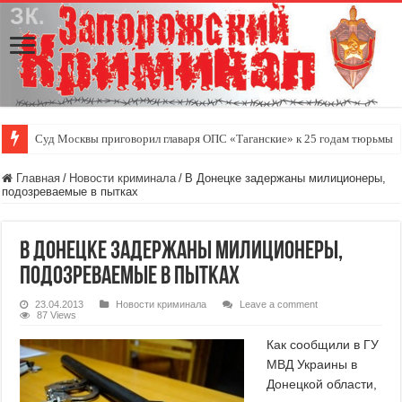
Суд Москвы приговорил главаря ОПС «Таганские» к 25 годам тюрьмы
Главная
/
Новости криминала
/
В Донецке задержаны милиционеры,
подозреваемые в пытках
В Донецке задержаны милиционеры,
подозреваемые в пытках
23.04.2013
Новости криминала
Leave a comment
87 Views
Как сообщили в ГУ
МВД Украины в
Донецкой области,