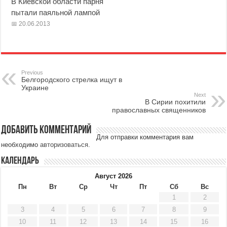
В Киевской области парня
пытали паяльной лампой
20.06.2013
Previous
Белгородского стрелка ищут в
Украине
Next
В Сирии похитили
православных священников
Добавить комментарий
Для отправки комментария вам
необходимо
авторизоваться
.
Календарь
Август 2026
Пн
Вт
Ср
Чт
Пт
Сб
Вс
1
2
3
4
5
6
7
8
9
10
11
12
13
14
15
16