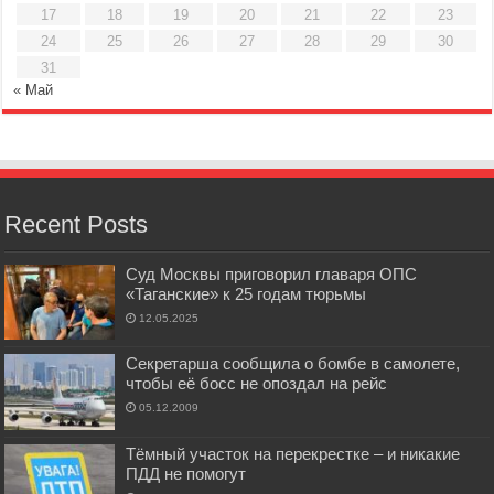
17
18
19
20
21
22
23
24
25
26
27
28
29
30
31
« Май
Recent Posts
Суд Москвы приговорил главаря ОПС
«Таганские» к 25 годам тюрьмы
12.05.2025
Секретарша сообщила о бомбе в самолете,
чтобы её босс не опоздал на рейс
05.12.2009
Тёмный участок на перекрестке – и никакие
ПДД не помогут