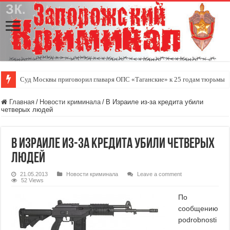
Суд Москвы приговорил главаря ОПС «Таганские» к 25 годам тюрьмы
Главная
/
Новости криминала
/
В Израиле из-за кредита убили
четверых людей
В Израиле из-за кредита убили четверых
людей
21.05.2013
Новости криминала
Leave a comment
52 Views
По
сообщению
podrobnosti