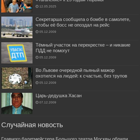
12.05.2025
Секретарша сообщила о бомбе в самолете,
чтобы её босс не опоздал на рейс
05.12.2009
Тёмный участок на перекрестке – и никакие
ПДД не помогут
05.12.2009
Во Львове очередной пьяный мажор
охотился на людей: к счастью, без трупов
05.12.2009
Царь-дедушка Хасан
07.12.2009
Случайная новость
Главного балетмейстера Большого театра Москвы облили