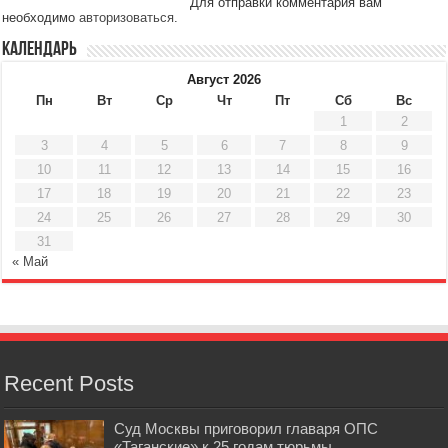
Для отправки комментария вам
необходимо
авторизоваться
.
Календарь
Август 2026
Пн
Вт
Ср
Чт
Пт
Сб
Вс
1
2
3
4
5
6
7
8
9
10
11
12
13
14
15
16
17
18
19
20
21
22
23
24
25
26
27
28
29
30
31
« Май
Recent Posts
Суд Москвы приговорил главаря ОПС
«Таганские» к 25 годам тюрьмы