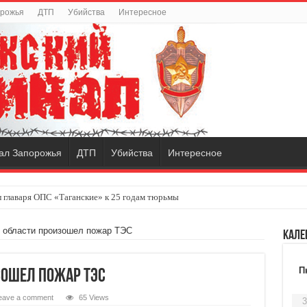
орожья
ДТП
Убийства
Интересное
ал Запорожья
ДТП
Убийства
Интересное
 главаря ОПС «Таганские» к 25 годам тюрьмы
 области произошел пожар ТЭС
Кале
П
зошел пожар ТЭС
eave a comment
65 Views
3