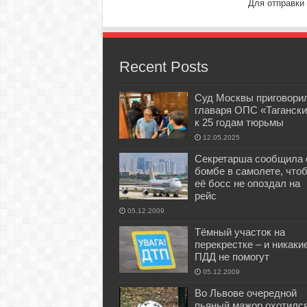
Для отправки
Recent Posts
Суд Москвы приговори
главаря ОПС «Тагански
к 25 годам тюрьмы
12.05.2025
Секретарша сообщила 
бомбе в самолете, что
её босс не опоздал на
рейс
05.12.2009
Тёмный участок на
перекрестке – и никаки
ПДД не помогут
05.12.2009
Во Львове очередной
пьяный мажор охотилс