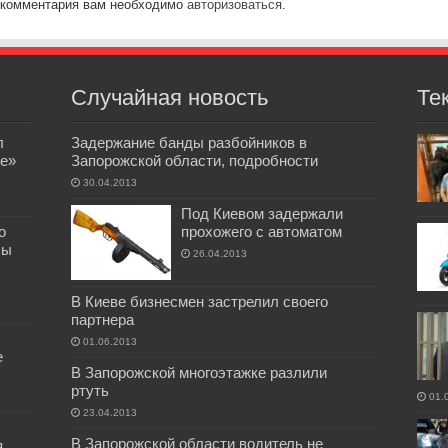
 комментария вам необходимо
авторизоваться
.
Случайная новость
Те
л
Задержание банды разбойников в
е»
Запорожской области, подробности
30.04.2013
Под Киевом задержали
о
прохожего с автоматом
бы
26.04.2013
В Киеве бизнесмен застрелил своего
партнера
01.06.2013
е
В Запорожской многоэтажке разлили
ртуть
01.
23.04.2013
В Запорожской области водитель не
я