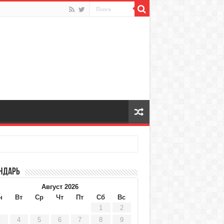
ндарь
Август 2026
н
Вт
Ср
Чт
Пт
Сб
Вс
1
2
4
5
6
7
8
9