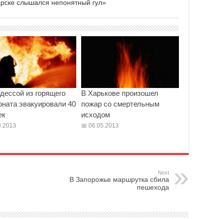
арске слышался непонятный гул»
дессой из горящего
В Харькове произошел
оната эвакуировали 40
пожар со смертельным
ек
исходом
.2013
06.05.2013
Next
В Запорожье маршрутка сбила
пешехода