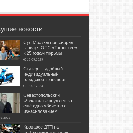
кущие новости
Суд Москвы приговорил
главаря ОПС «Таганские»
к 25 годам тюрьмы
12.05.2025
Скутер — удобный
индивидуальный
городской транспорт
18.07.2023
Севастопольский
«Чикатило» осужден за
ещё одно убийство с
изнасилованием
03.2023
Кровавое ДТП на
ул.Европейской: один