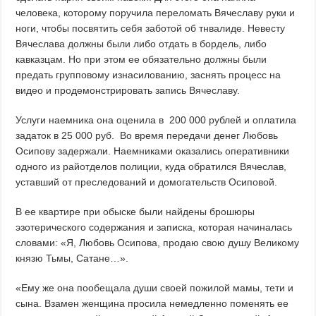
человека, которому поручила переломать Вячеславу руки и
ноги, чтобы посвятить себя заботой об тнвалиде. Невесту
Вячеслава должны были либо отдать в бордель, либо
кавказцам. Но при этом ее обязательно должны были
предать групповому изнасилованию, заснять процесс на
видео и продемонстрировать запись Вячеславу.
Услуги наемника она оценила в 200 000 рублей и оплатила
задаток в 25 000 руб. Во время передачи денег Любовь
Осипову задержали. Наемниками оказались оперативники
одного из райотделов полиции, куда обратился Вячеслав,
уставший от преследований и домогательств Осиповой.
В ее квартире при обыске были найдены брошюры
эзотерического содержания и записка, которая начиналась
словами: «Я, Любовь Осипова, продаю свою душу Великому
князю Тьмы, Сатане…».
«Ему же она пообещала души своей пожилой мамы, тети и
сына. Взамен женщина просила немедленно поменять ее