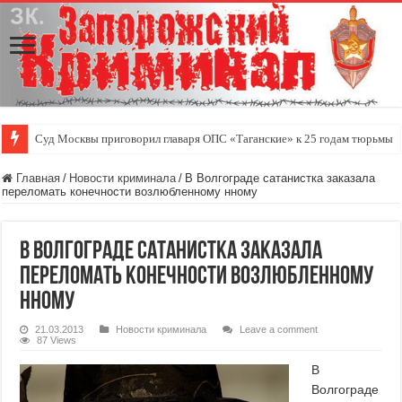
Суд Москвы приговорил главаря ОПС «Таганские» к 25 годам тюрьмы
Главная
/
Новости криминала
/
В Волгограде сатанистка заказала
переломать конечности возлюбленному нному
В Волгограде сатанистка заказала
переломать конечности возлюбленному
нному
21.03.2013
Новости криминала
Leave a comment
87 Views
В
Волгограде