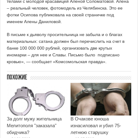
телами с молодой красавицей Аленой Соломатовой. Алена
– реальный человек, фотомодель из Челябинска. Это ее
фотки Осипова публиковала на своей страничке под
именем Алены Даниловой.
В письме к дьяволу просительница не забыла и о благах
материальных: сатана должен был перечислить на счет в
банке 100 000 000 рублей, организовать две крутых
иномарки – для нее и Славы. Письмо было подписано
кровью», — сообщает «Комсомольская правда».
Похожие
За долг мужу жительница
В Очакове юноша
Мелитополя "заказала"
изнасиловал и убил 75-
обидчика?
летнюю старушку