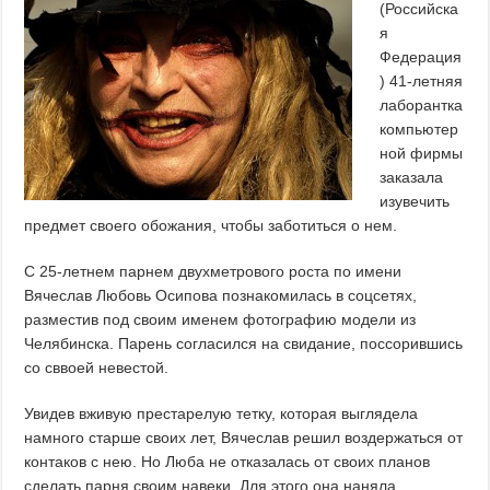
(Российска
я
Федерация
) 41-летняя
лаборантка
компьютер
ной фирмы
заказала
изувечить
предмет своего обожания, чтобы заботиться о нем.
С 25-летнем парнем двухметрового роста по имени
Вячеслав Любовь Осипова познакомилась в соцсетях,
разместив под своим именем фотографию модели из
Челябинска. Парень согласился на свидание, поссорившись
со сввоей невестой.
Увидев вживую престарелую тетку, которая выглядела
намного старше своих лет, Вячеслав решил воздержаться от
контаков с нею. Но Люба не отказалась от своих планов
сделать парня своим навеки. Для этого она наняла