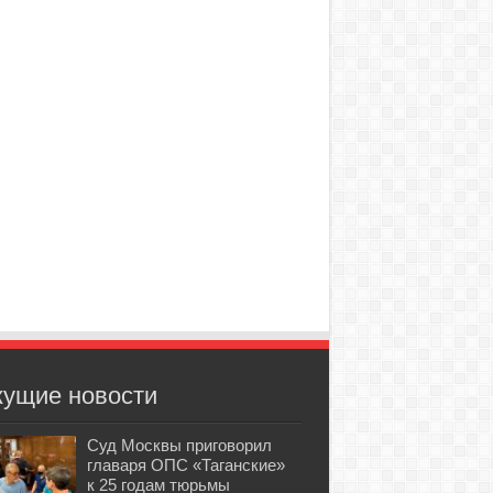
кущие новости
Суд Москвы приговорил
главаря ОПС «Таганские»
к 25 годам тюрьмы