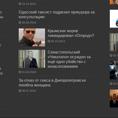
15.12.2012
о
Одесский таксист подрезал прокурора за
бы
консультацию
26.09.2013
Крымских мэров
ликвидировал «Огород»?
05.10.2013
е
Севастопольский
01.
«Чикатило» осужден за
ещё одно убийство с
изнасилованием
я
01.03.2023
ез
За отказ от секса в Днепропетровске
28.
погибла женщина
09.07.2013