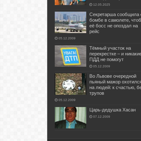
12.05.2025
Секретарша сообщила 
бомбе в самолете, что
её босс не опоздал на
рейс
05.12.2009
Тёмный участок на
перекрестке – и никаки
ПДД не помогут
05.12.2009
Во Львове очередной
пьяный мажор охотилс
на людей: к счастью, б
трупов
05.12.2009
Царь-дедушка Хасан
07.12.2009