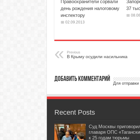
Правоохранители сорвали
Запор
день рождения налоговому
37 тыс
инспектору
08.08
02.09.2013
Previous
В Крыму осудили насильника
Добавить комментарий
Для отправки
Recent Posts
Суд Москвы приговори
главаря ОПС «Тагански
к 25 годам тюрьмы