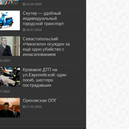
12.05.2025
Скутер — удобный
индивидуальный
городской транспорт
18.07.2023
Севастопольский
«Чикатило» осужден за
ещё одно убийство с
изнасилованием
03.2023
Кровавое ДТП на
ул.Европейской: один
погиб, шестеро
пострадавших
07.2022
Ореховская ОПГ
17.02.2022