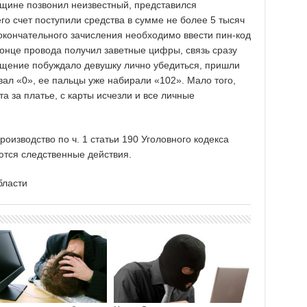
нщине позвонил неизвестный, представился
го счет поступили средства в сумме не более 5 тысяч
 окончательного зачисления необходимо ввести пин-код
конце провода получил заветные цифры, связь сразу
щение побуждало девушку лично убедиться, пришли
вал «0», ее пальцы уже набирали «102». Мало того,
та за платье, с карты исчезли и все личные
оизводство по ч. 1 статьи 190 Уголовного кодекса
тся следственные действия.
бласти