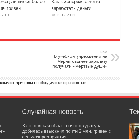
ожец лишился более
Как в Запорожье легко
яч гривен
заработать деньги
.2016
13.12.2012
Next
В учебном учреждении на
Черниговщине зарплату
получали «мертвые души»
 комментария вам необходимо
авторизоваться
.
Случайная новость
Те
л
Запорожская областная прокуратура
е»
добилась взыскния почти 2 млн. гривен с
сельхозпредприятия