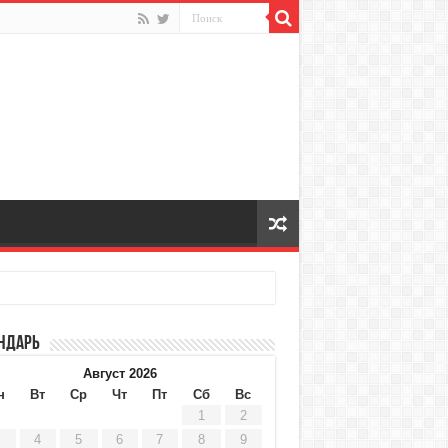
ндарь
Август 2026
н
Вт
Ср
Чт
Пт
Сб
Вс
1
2
4
5
6
7
8
9