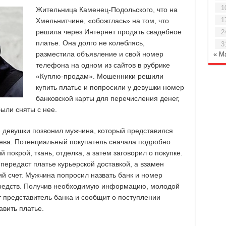
1
Жительница Каменец-Подольского, что на
1
Хмельнитчине, «обожглась» на том, что
решила через Интернет продать свадебное
2
платье. Она долго не колеблясь,
3
разместила объявление и свой номер
« М
телефона на одном из сайтов в рубрике
«Куплю-продам». Мошенники решили
купить платье и попросили у девушки номер
банковской карты для перечисления денег,
были сняты с нее.
 девушки позвонил мужчина, который представился
иева. Потенциальный покупатель сначала подробно
 покрой, ткань, отделка, а затем заговорил о покупке.
 передаст платье курьерской доставкой, а взамен
й счет. Мужчина попросил назвать банк и номер
средств. Получив необходимую информацию, молодой
т представитель банка и сообщит о поступлении
авить платье.