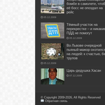
бомбе в самолете, что
её босс не опоздал на
рейс
05.12.2009
Тёмный участок на
перекрестке – и никаки
ПДД не помогут
05.12.2009
Во Львове очередной
пьяный мажор охотилс
на людей: к счастью, б
трупов
05.12.2009
Царь-дедушка Хасан
07.12.2009
© Copyright 2009-2026, All Rights Reserved
Обратная связь