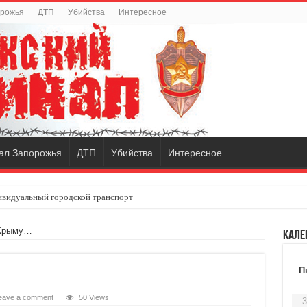
орожья
ДТП
Убийства
Интересное
ал Запорожья
ДТП
Убийства
Интересное
видуальный городской транспорт
 Крыму…
Кале
П
eave a comment
50 Views
3