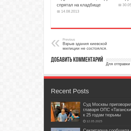
спрятал на кладбище
30.05
14.08.2013
Previous
Взрыв здания киевской
милиции не состоялся.
Добавить комментарий
Для отправки
Recent Posts
Суд Москвы приговори
главаря ОПС «Тагански
к 25 годам тюрьмы
12.05.2025
Секретарша сообщила 