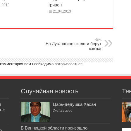
гривен
.2013
21.04.2013
Next
На Луганщине экологи берут
взятки
 комментария вам необходимо
авторизоваться
.
Случайная новость
Те
л
Царь-дедушка Хасан
е»
07.12.2009
В Винницкой области произошло
о