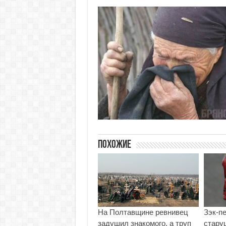
Похожие
На Полтавщине ревнивец
Зэк-п
задушил знакомого, а труп
стару