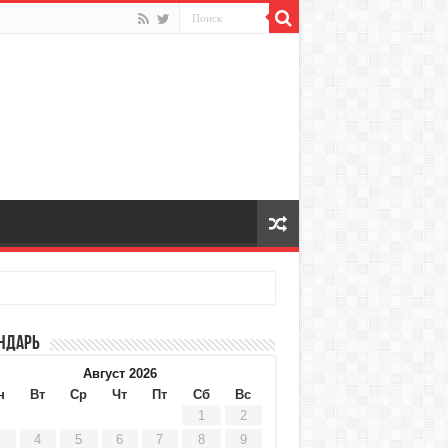
ндарь
Август 2026
н
Вт
Ср
Чт
Пт
Сб
Вс
1
2
4
5
6
7
8
9