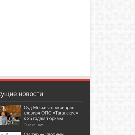
кущие новости
Суд Москвы приговорил
главаря ОПС «Таганские»
к 25 годам тюрьмы
12.05.2025
Скутер — удобный