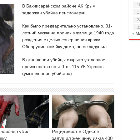
1
В Бахчисарайском районе АК Крым
1
задержан убийца пенсионерки.
2
Как было предварительно установлено, 31-
3
летний мужчина проник в жилище 1940 года
« М
рождения с целью совершения кражи.
Обнаружив хозяйку дома, он ее задушил.
В отношении убийцы открыто уголовное
производство по ч. 1 ст. 115 УК Украины
(умышленное убийство).
енсионер убил
Рецидивист в Одессе
шку
задушил женщину из-за 400