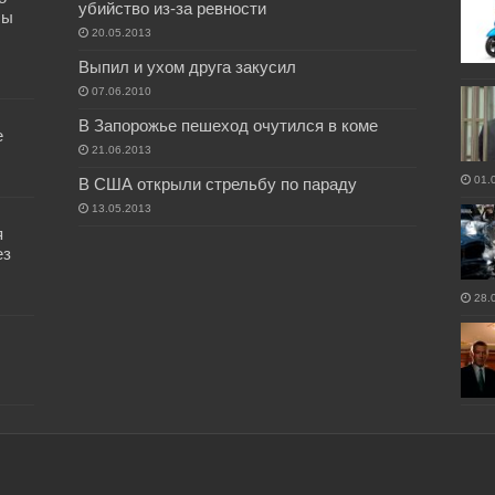
убийство из-за ревности
бы
20.05.2013
Выпил и ухом друга закусил
07.06.2010
В Запорожье пешеход очутился в коме
е
21.06.2013
01.
В США открыли стрельбу по параду
13.05.2013
я
ез
28.