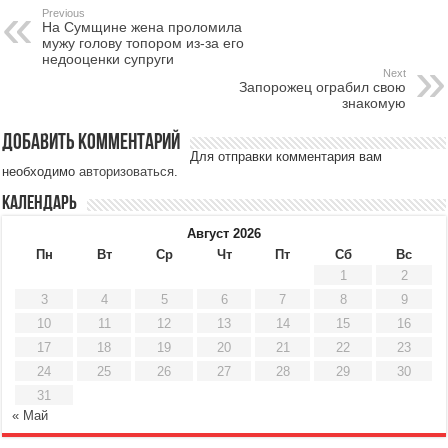
Previous
На Сумщине жена проломила
мужу голову топором из-за его
недооценки супруги
Next
Запорожец ограбил свою
знакомую
Добавить комментарий
Для отправки комментария вам
необходимо
авторизоваться
.
Календарь
Август 2026
Пн
Вт
Ср
Чт
Пт
Сб
Вс
1
2
3
4
5
6
7
8
9
10
11
12
13
14
15
16
17
18
19
20
21
22
23
24
25
26
27
28
29
30
31
« Май