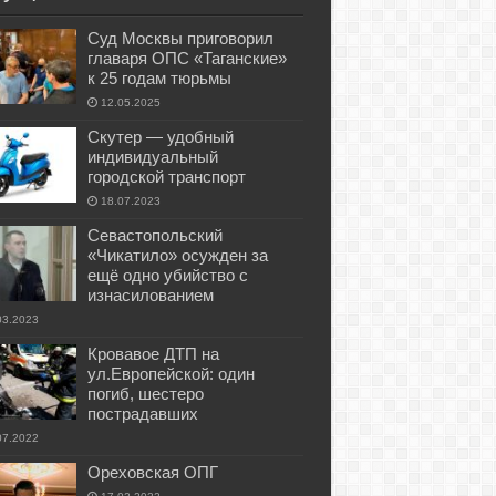
Суд Москвы приговорил
главаря ОПС «Таганские»
к 25 годам тюрьмы
12.05.2025
Скутер — удобный
индивидуальный
городской транспорт
18.07.2023
Севастопольский
«Чикатило» осужден за
ещё одно убийство с
изнасилованием
03.2023
Кровавое ДТП на
ул.Европейской: один
погиб, шестеро
пострадавших
07.2022
Ореховская ОПГ