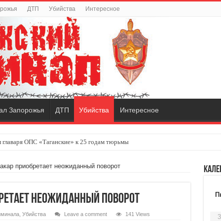
орожья
ДТП
Убийства
Интересное
ал Запорожья
ДТП
Убийства
Интересное
 главаря ОПС «Таганские» к 25 годам тюрьмы
акар приобретает неожиданный поворот
Кале
П
ретает неожиданный поворот
иминала
,
Убийства
Leave a comment
141 Views
3