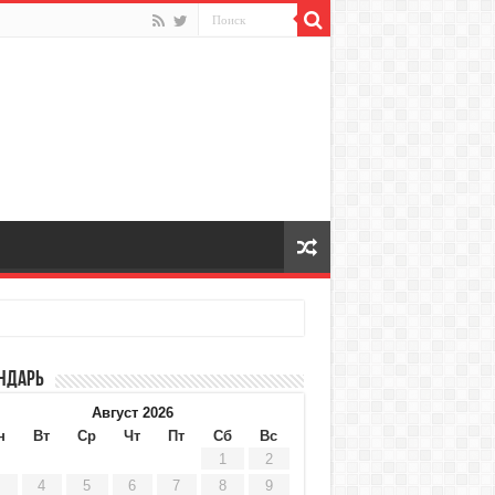
ндарь
Август 2026
н
Вт
Ср
Чт
Пт
Сб
Вс
1
2
4
5
6
7
8
9