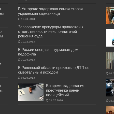
л
В Ужгороде задержана самая старая
е»
украинская карманница
15.08.2013
Запорожские прокуроры привлекли к
о
ответственности неисполнителей
бы
решения суда
19.02.2013
В России спецназ штурмовал дом
педофила
30.05.2013
е
В Ровенской области произошло ДТП со
смертельным исходом
01.
04.05.2013
Во время задержания
я
преступника ранен
ез
полицейский
31.07.2016
28.