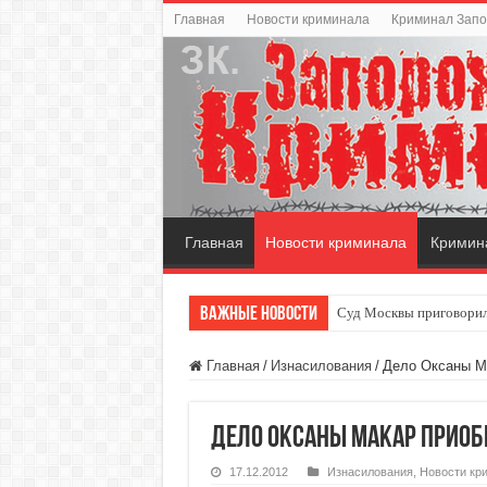
Главная
Новости криминала
Криминал Зап
Главная
Новости криминала
Кримин
Важные новости
Суд Москвы приговорил
Главная
/
Изнасилования
/
Дело Оксаны М
Дело Оксаны Макар приоб
17.12.2012
Изнасилования
,
Новости кр