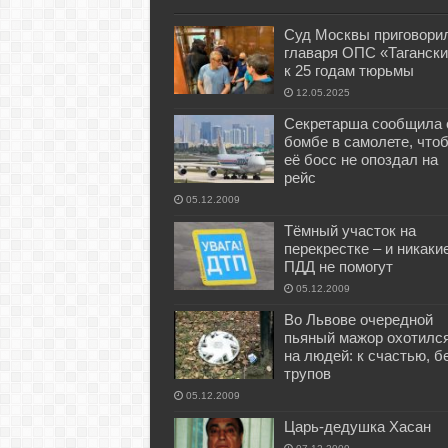
Суд Москвы приговори
главаря ОПС «Тагански
к 25 годам тюрьмы
12.05.2025
Секретарша сообщила 
бомбе в самолете, что
её босс не опоздал на
рейс
05.12.2009
Тёмный участок на
перекрестке – и никаки
ПДД не помогут
05.12.2009
Во Львове очередной
пьяный мажор охотилс
на людей: к счастью, б
трупов
05.12.2009
Царь-дедушка Хасан