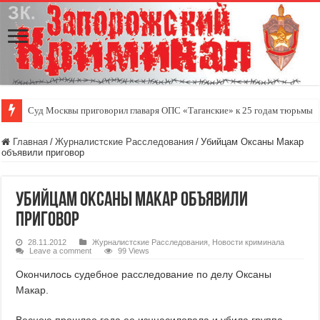
Суд Москвы приговорил главаря ОПС «Таганские» к 25 годам тюрьмы
Главная
/
Журналистские Расследования
/
Убийцам Оксаны Макар
объявили приговор
Убийцам Оксаны Макар объявили
приговор
28.11.2012
Журналистские Расследования
,
Новости криминала
Leave a comment
99 Views
Окончилось судебное расследование по делу Оксаны
Макар.