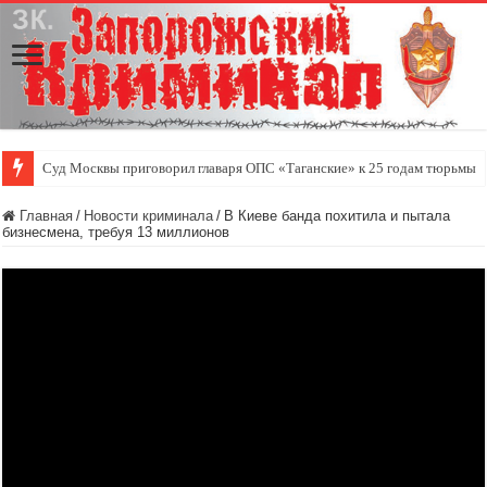
Суд Москвы приговорил главаря ОПС «Таганские» к 25 годам тюрьмы
Главная
/
Новости криминала
/
В Киеве банда похитила и пытала
бизнесмена, требуя 13 миллионов