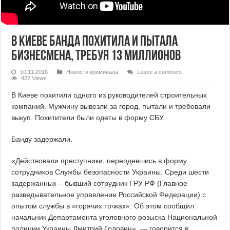
В Киеве банда похитила и пытала
бизнесмена, требуя 13 миллионов
10.11.2016
Новости криминала
Leave a comment
422 Views
В Киеве похитили одного из руководителей строительных
компаний. Мужчину вывезли за город, пытали и требовали
выкуп. Похитители были одеты в форму СБУ.
Банду задержали.
«Действовали преступники, переодевшись в форму
сотрудников Службы безопасности Украины. Среди шести
задержанных – бывший сотрудник ГРУ РФ (Главное
разведывательное управление Российской Федерации) с
опытом службы в «горячих точках». Об этом сообщил
начальник Департамента уголовного розыска Национальной
полиции Украины Дмитрий Головин», — говорится в