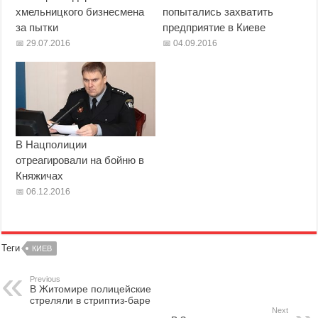
хмельницкого бизнесмена
попытались захватить
за пытки
предприятие в Киеве
29.07.2016
04.09.2016
В Нацполиции
отреагировали на бойню в
Княжичах
06.12.2016
Теги
КИЕВ
Previous
В Житомире полицейские
стреляли в стриптиз-баре
Next