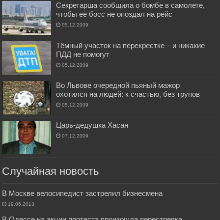
Секретарша сообщила о бомбе в самолете,
чтобы её босс не опоздал на рейс
05.12.2009
Тёмный участок на перекрестке – и никакие
ПДД не помогут
05.12.2009
Во Львове очередной пьяный мажор
охотился на людей: к счастью, без трупов
05.12.2009
Царь-дедушка Хасан
07.12.2009
Случайная новость
В Москве велосипедист застрелил бизнесмена
19.06.2013
В Одессе на акции протеста произошла перестрелка