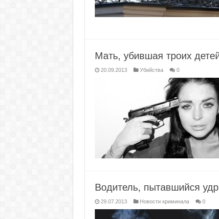
Мать, убившая троих детей
20.09.2013
Убийства
0
Водитель, пытавшийся удр
29.07.2013
Новости криминала
0