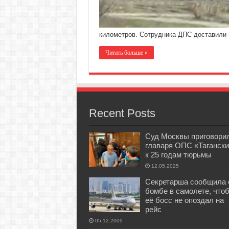
километров. Сотрудника ДПС доставили 
Читать больше »
Recent Posts
Суд Москвы приговори
главаря ОПС «Тагански
к 25 годам тюрьмы
12.05.2025
Секретарша сообщила 
бомбе в самолете, что
её босс не опоздал на
рейс
05.12.2009