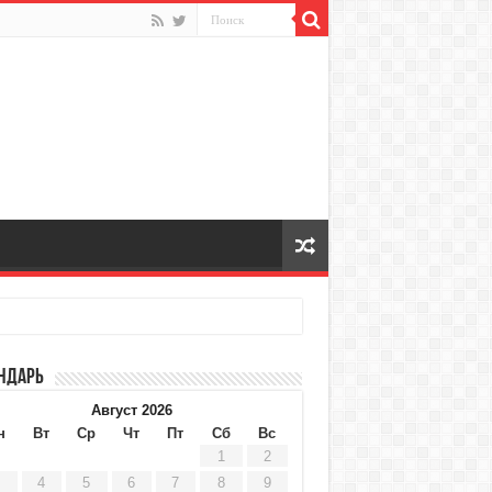
ндарь
Август 2026
н
Вт
Ср
Чт
Пт
Сб
Вс
1
2
4
5
6
7
8
9