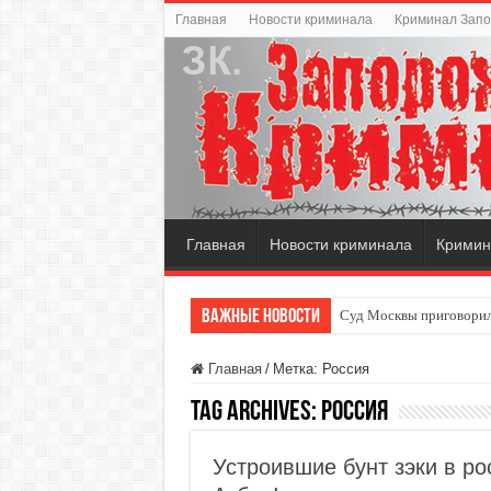
Главная
Новости криминала
Криминал Зап
Главная
Новости криминала
Кримин
Важные новости
Суд Москвы приговорил
Главная
/
Метка:
Россия
Tag Archives:
Россия
Устроившие бунт зэки в р