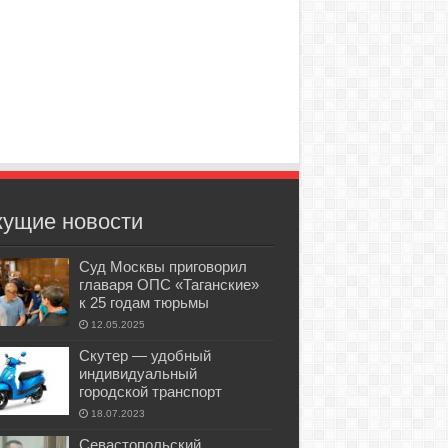
кущие новости
Суд Москвы приговорил
главаря ОПС «Таганские»
к 25 годам тюрьмы
12.05.2025
Скутер — удобный
индивидуальный
городской транспорт
18.07.2023
Севастопольский