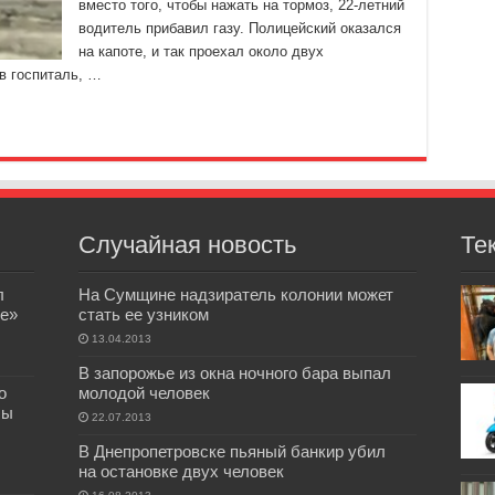
вместо того, чтобы нажать на тормоз, 22-летний
водитель прибавил газу. Полицейский оказался
на капоте, и так проехал около двух
в госпиталь, …
Случайная новость
Те
л
На Сумщине надзиратель колонии может
е»
стать ее узником
13.04.2013
В запорожье из окна ночного бара выпал
о
молодой человек
бы
22.07.2013
В Днепропетровске пьяный банкир убил
на остановке двух человек