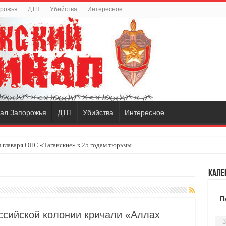
орожья
ДТП
Убийства
Интересное
ал Запорожья
ДТП
Убийства
Интересное
 главаря ОПС «Таганские» к 25 годам тюрьмы
Кале
П
оссийской колонии кричали «Аллах
3