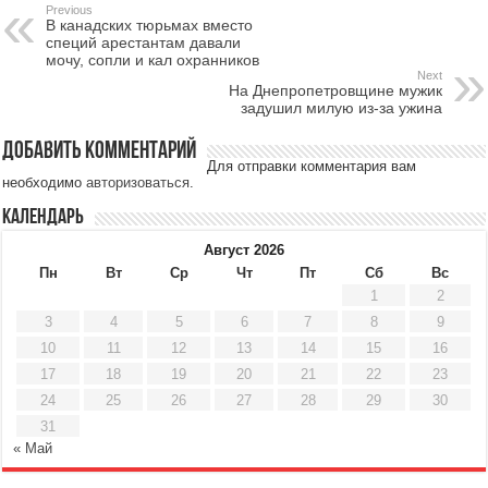
Previous
В канадских тюрьмах вместо
специй арестантам давали
мочу, сопли и кал охранников
Next
На Днепропетровщине мужик
задушил милую из-за ужина
Добавить комментарий
Для отправки комментария вам
необходимо
авторизоваться
.
Календарь
Август 2026
Пн
Вт
Ср
Чт
Пт
Сб
Вс
1
2
3
4
5
6
7
8
9
10
11
12
13
14
15
16
17
18
19
20
21
22
23
24
25
26
27
28
29
30
31
« Май