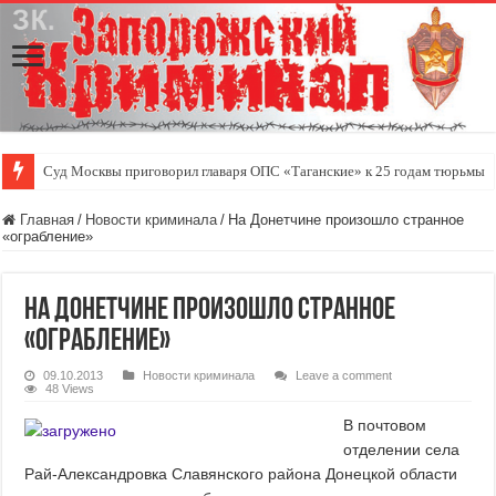
Суд Москвы приговорил главаря ОПС «Таганские» к 25 годам тюрьмы
Главная
/
Новости криминала
/
На Донетчине произошло странное
«ограбление»
На Донетчине произошло странное
«ограбление»
09.10.2013
Новости криминала
Leave a comment
48 Views
В почтовом
отделении села
Рай-Александровка Славянского района Донецкой области