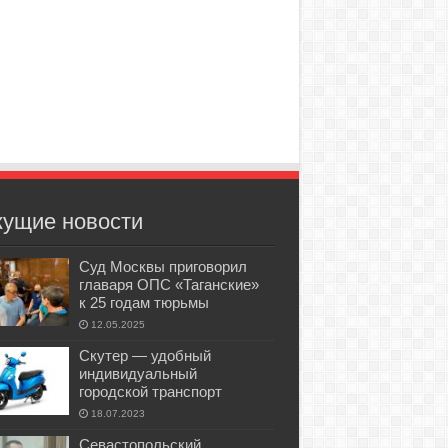
кущие новости
Суд Москвы приговорил
главаря ОПС «Таганские»
к 25 годам тюрьмы
12.05.2025
Скутер — удобный
индивидуальный
городской транспорт
18.07.2023
Севастопольский