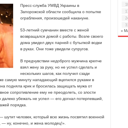
1
Пресс-служба УМВД Украины в
1
Запорожской области сообщила о попытке
ограбления, произошедей накануне.
2
3
53-летний сумчанин вместе с женой
« М
возвращался домой с работы. Возле своего
дома увидел двух парней с бутылкой водки
в руках. Они тоже увидели супругов.
В предчувствии недоброго мужчина крепче
взял жену за руку, но не успел сделать и
нескольких шагов, как получил сзади
у же самую минуту нападающий вцепился руками в
ина подняла крик и бросилась защищать мужа от
тивное сопротивление ему не преодолеть, со злости
о далеко убежать не успел — его догнал потерпевший,
ажей порядка.
 — шутит человек, который всю жизнь посвятил военной
 — ну, конечно, и жена молодец!».