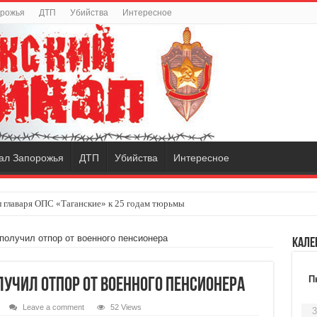
орожья
ДТП
Убийства
Интересное
ал Запорожья
ДТП
Убийства
Интересное
 главаря ОПС «Таганские» к 25 годам тюрьмы
получил отпор от военного пенсионера
Кале
П
учил отпор от военного пенсионера
Leave a comment
52 Views
3