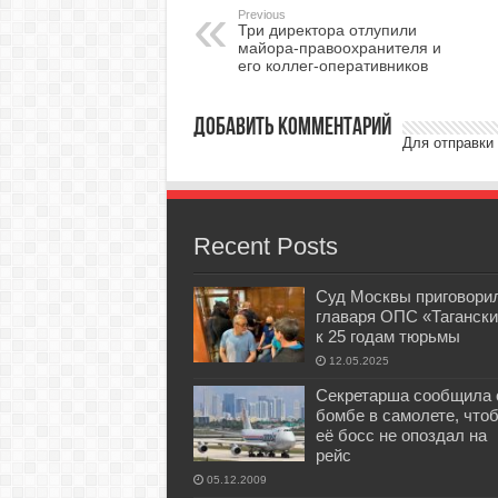
Previous
Три директора отлупили
майора-правоохранителя и
его коллег-оперативников
Добавить комментарий
Для отправки
Recent Posts
Суд Москвы приговори
главаря ОПС «Тагански
к 25 годам тюрьмы
12.05.2025
Секретарша сообщила 
бомбе в самолете, что
её босс не опоздал на
рейс
05.12.2009