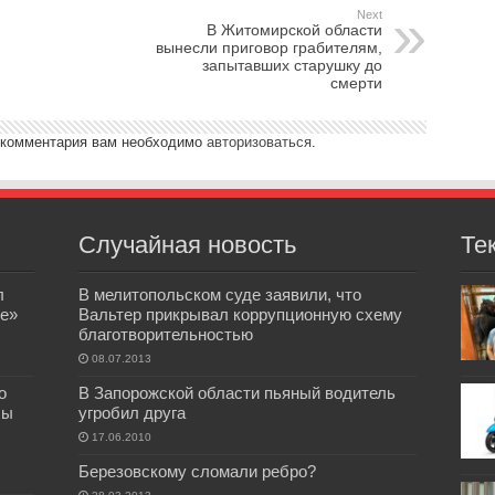
Next
В Житомирской области
вынесли приговор грабителям,
запытавших старушку до
смерти
 комментария вам необходимо
авторизоваться
.
Случайная новость
Те
л
В мелитопольском суде заявили, что
е»
Вальтер прикрывал коррупционную схему
благотворительностью
08.07.2013
о
В Запорожской области пьяный водитель
бы
угробил друга
17.06.2010
Березовскому сломали ребро?