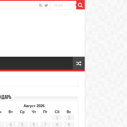
ндарь
Август 2026
н
Вт
Ср
Чт
Пт
Сб
Вс
1
2
4
5
6
7
8
9