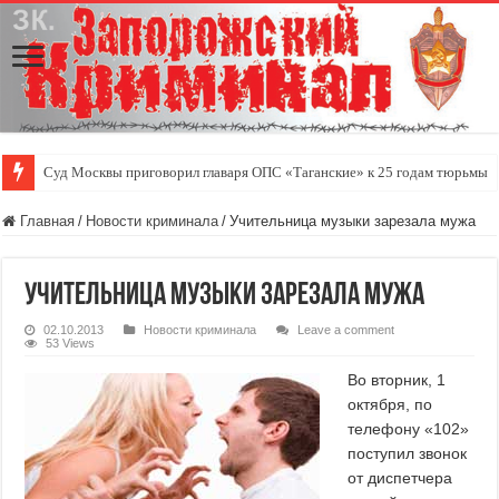
Суд Москвы приговорил главаря ОПС «Таганские» к 25 годам тюрьмы
Главная
/
Новости криминала
/
Учительница музыки зарезала мужа
Учительница музыки зарезала мужа
02.10.2013
Новости криминала
Leave a comment
53 Views
Во вторник, 1
октября, по
телефону «102»
поступил звонок
от диспетчера