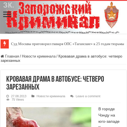
Суд Москвы приговорил главаря ОПС «Таганские» к 25 годам тюрьмы
Главная
/
Новости криминала
/
Кровавая драма в автобусе: четверо
зарезанных
Кровавая драма в автобусе: четверо
зарезанных
27.08.2013
Новости криминала
Leave a comment
75 Views
В городе
Чэнду на
юго-западе