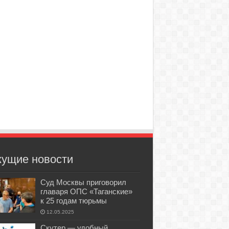
кущие новости
Суд Москвы приговорил
главаря ОПС «Таганские»
к 25 годам тюрьмы
12.05.2025
Скутер — удобный