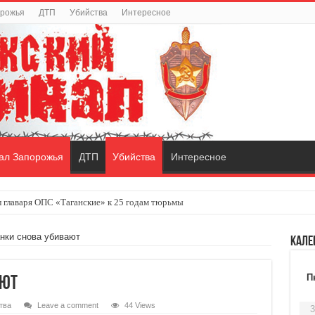
орожья
ДТП
Убийства
Интересное
ал Запорожья
ДТП
Убийства
Интересное
 главаря ОПС «Таганские» к 25 годам тюрьмы
нки снова убивают
Кале
П
ают
тва
Leave a comment
44 Views
3