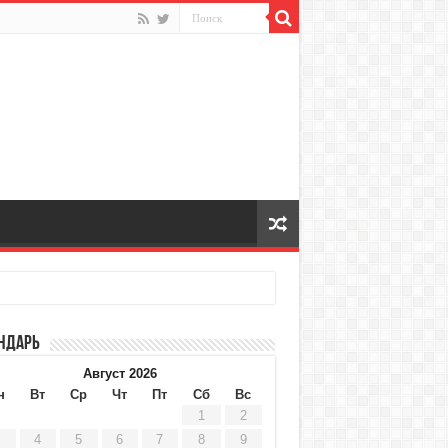
ндарь
Август 2026
н
Вт
Ср
Чт
Пт
Сб
Вс
1
2
4
5
6
7
8
9