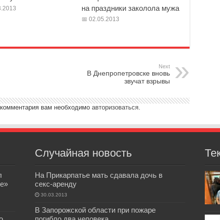
на праздники заколола мужа
.2013
02.05.2013
Next
В Днепропетровске вновь
звучат взрывы
 комментария вам необходимо
авторизоваться
.
Случайная новость
Те
л
На Прикарпатье мать сдавала дочь в
е»
секс-аренду
30.03.2013
В Запорожской области при пожаре
о
погибло два человека