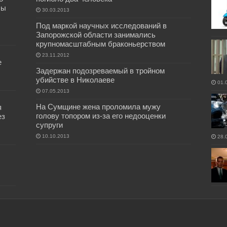
бы
30.03.2013
Под маркой научных исследований в
Запорожской области занимались
крупномасштабным браконьерством
23.11.2012
е
Задержан подозреваемый в тройном
убийстве в Николаеве
01.
07.05.2013
На Сумщине жена проломила мужу
я
голову топором из-за его недооценки
ез
супруги
10.10.2013
28.