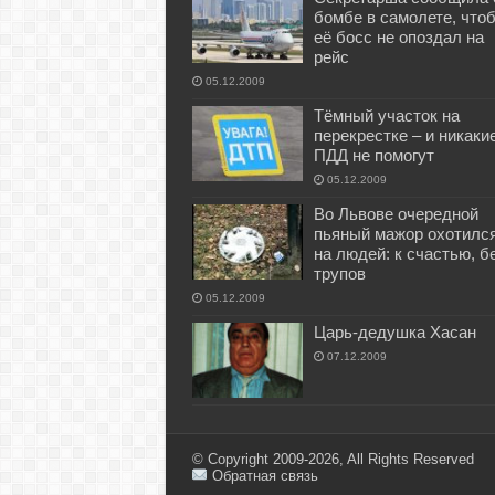
бомбе в самолете, что
её босс не опоздал на
рейс
05.12.2009
Тёмный участок на
перекрестке – и никаки
ПДД не помогут
05.12.2009
Во Львове очередной
пьяный мажор охотилс
на людей: к счастью, б
трупов
05.12.2009
Царь-дедушка Хасан
07.12.2009
© Copyright 2009-2026, All Rights Reserved
Обратная связь