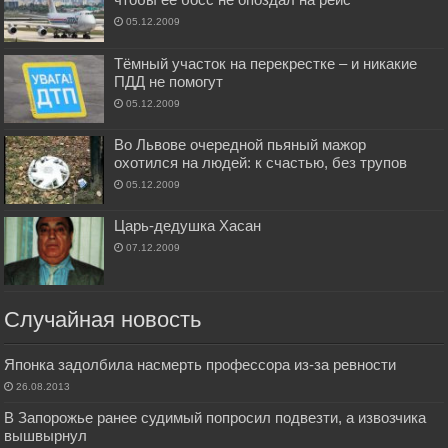
05.12.2009
Тёмный участок на перекрестке – и никакие
ПДД не помогут
05.12.2009
Во Львове очередной пьяный мажор
охотился на людей: к счастью, без трупов
05.12.2009
Царь-дедушка Хасан
07.12.2009
Случайная новость
Японка задолбила насмерть профессора из-за ревности
26.08.2013
В Запорожье ранее судимый попросил подвезти, а извозчика
вышвырнул