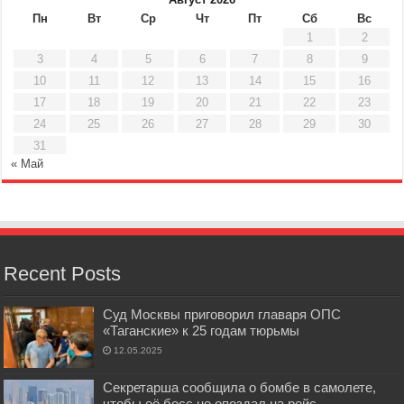
Пн
Вт
Ср
Чт
Пт
Сб
Вс
1
2
3
4
5
6
7
8
9
10
11
12
13
14
15
16
17
18
19
20
21
22
23
24
25
26
27
28
29
30
31
« Май
Recent Posts
Суд Москвы приговорил главаря ОПС
«Таганские» к 25 годам тюрьмы
12.05.2025
Секретарша сообщила о бомбе в самолете,
чтобы её босс не опоздал на рейс