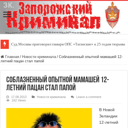
Суд Москвы приговорил главаря ОПС «Таганские» к 25 годам тюрьмы
Главная
/
Новости криминала
/
Соблазненный опытной мамашей 12-
летний пацан стал папой
Соблазненный опытной мамашей 12-
летний пацан стал папой
17.08.2013
Новости криминала
Leave a comment
162 Views
В Новой
Зеландии
12-летний