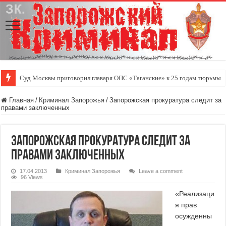
Суд Москвы приговорил главаря ОПС «Таганские» к 25 годам тюрьмы
Главная
/
Криминал Запорожья
/
Запорожская прокуратура следит за
правами заключенных
Запорожская прокуратура следит за
правами заключенных
17.04.2013
Криминал Запорожья
Leave a comment
96 Views
«Реализаци
я прав
осужденны