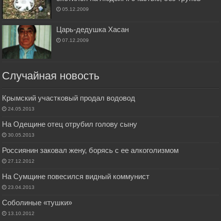
05.12.2009
Царь-дедушка Хасан
07.12.2009
Случайная новость
Крымский участковый продал водовод
24.05.2013
На Одещине отец отрубил голову сыну
30.05.2013
Россиянин заковал жену, борясь с ее алкоголизмом
27.12.2012
На Сумщине повесился видный коммунист
23.04.2013
Соболиные «тушки»
13.10.2012