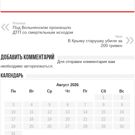
Previous
Под Вольнянском произошло
ДТП со смертельным исходом
Next
В Крыму старушку убили за
200 гривен
Добавить комментарий
Для отправки комментария вам
необходимо
авторизоваться
.
Календарь
Август 2026
Пн
Вт
Ср
Чт
Пт
Сб
Вс
1
2
3
4
5
6
7
8
9
10
11
12
13
14
15
16
17
18
19
20
21
22
23
24
25
26
27
28
29
30
31