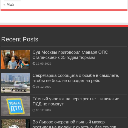
« Май
Recent Posts
Суд Москвы приговорил главаря ОПС
«Таганские» к 25 годам тюрьмы
12.05.2025
Секретарша сообщила о бомбе в самолете,
чтобы её босс не опоздал на рейс
05.12.2009
Тёмный участок на перекрестке – и никакие
ПДД не помогут
05.12.2009
Во Львове очередной пьяный мажор
охотился на людей: к счастью, без трупов